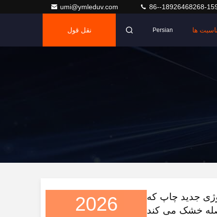
umi@ymleduv.com
86--18926468268-15
اسبت ها
نقل قول
Persian
 تکنولوژی جدید چاپ که
2026