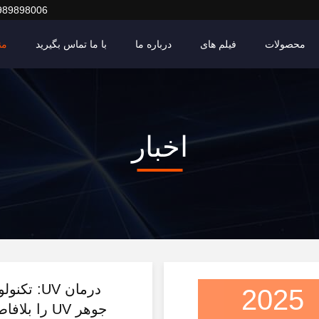
989898006
محصولات
فیلم های
درباره ما
با ما تماس بگیرید
من
اخبار
درمان UV:
2025
جوهر UV را بلافاصله خشک می کند