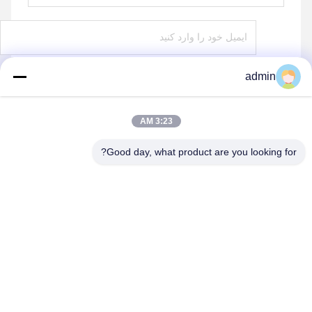
admin
ارسال
3:23 AM
Good day, what product are you looking for?
shenzhen yuanming co., ltd
umi@ymleduv.com
86--18926468268-15989898006
طبقه سوم، ساختمان ۲، منطقه صنعتی جینگ‌شنگ، شماره ۱۱۹،
جاده هوآفان، خیابان دالانگ، منطقه لونگ‌هوا، شنژن، ۵۱۸۱۰۹