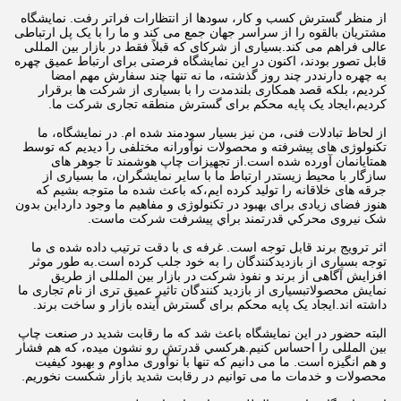
از منظر گسترش کسب و کار، سودها از انتظارات فراتر رفت. نمایشگاه
مشتریان بالقوه را از سراسر جهان جمع می کند و ما را با یک پل ارتباطی
عالی فراهم می کند.بسیاری از شرکای که قبلاً فقط در بازار بین المللی
قابل تصور بودند، اکنون در این نمایشگاه فرصتی برای ارتباط عمیق چهره
به چهره دارنددر چند روز گذشته، ما نه تنها چند سفارش مهم امضا
کردیم، بلکه قصد همکاری بلندمدت را با بسیاری از شرکت ها برقرار
کردیم،ایجاد یک پایه محکم برای گسترش منطقه تجاری شرکت ما.
از لحاظ تبادلات فنی، من نیز بسیار سودمند شده ام. در نمایشگاه، ما
تکنولوژی های پیشرفته و محصولات نوآورانه مختلفی را دیدیم که توسط
همتایانمان آورده شده است.از تجهیزات چاپ هوشمند تا جوهر های
سازگار با محیط زیستدر ارتباط ما با سایر نمایشگران، ما بسیاری از
جرقه های خلاقانه را تولید کرده ایم،که باعث شده ما متوجه بشیم که
هنوز فضای زیادی برای بهبود در تکنولوژی و مفاهیم ما وجود دارداين بدون
شک نیروی محرکي قدرتمند براي پيشرفت شرکت ماست.
اثر ترویج برند قابل توجه است. غرفه ی با دقت ترتیب داده شده ی ما
توجه بسیاری از بازدیدکنندگان را به خود جلب کرده است.به طور موثر
افزایش آگاهی از برند و نفوذ شرکت در بازار بین المللی از طریق
نمایش محصولاتبسیاری از بازدید کنندگان تاثیر عمیق تری از نام تجاری ما
داشته اند.ایجاد یک پایه محکم برای گسترش آینده بازار و ساخت برند.
البته حضور در این نمایشگاه باعث شد که ما رقابت شدید در صنعت چاپ
بین المللی را احساس کنیم.هرکسي قدرتش رو نشون ميده، که هم فشار
و هم انگیزه است. ما می دانیم که تنها با نوآوری مداوم و بهبود کیفیت
محصولات و خدمات ما می توانیم در رقابت شدید بازار شکست نخوریم.