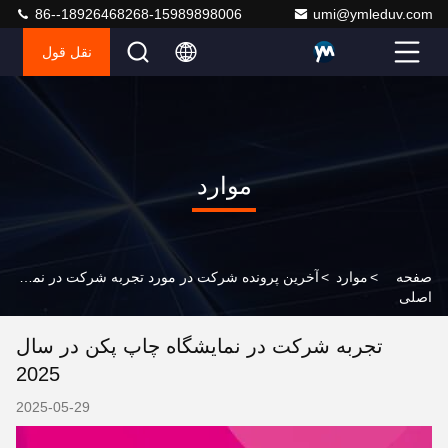
86--18926468268-15989898006
umi@ymleduv.com
نقل قول
موارد
صفحه
>
موارد
>
آخرین پرونده شرکت در مورد تجربه شرکت در نمایشگاه چاپ پکن در سال 2025
اصلی
تجربه شرکت در نمایشگاه چاپ پکن در سال
2025
2025-05-29