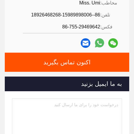
مخاطب:
Miss. Umi
تلفن:
86--18926468268-15989898006
فکس:
86-755-29469642
اکنون تماس بگیرید
به ما ایمیل بزنید