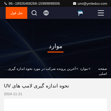
86--18926468268-15989898006
umi@ymleduv.com
نقل قول
موارد
صفحه
>
موارد
>
آخرین پرونده شرکت در مورد نحوه اندازه گیری لامپ های UV
اصلی
نحوه اندازه گیری لامپ های UV
2024-11-21