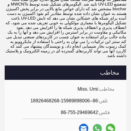
تشعشع UV-LED تایید شد. الیگومرهای تشکیل شده توسط MWCNTs و
biochar مشخص شد که دارای خواص مانع بالایی در برابر پخش اکسیژن
هستند.به عنوان نشان داده شده توسط مقادیر کم نفوذ اکسیژن به دست
آمده برای شبکه های خشکاین نشان می دهد که تابش UV-LED باعث
تشکیل الیگومرها با معماری مولکولی به خوبی تعریف شده می شود، که
انعطاف پذیری و انعطاف پذیری شبکه ها را افزایش می دهد.,نفوذ
مکانیکی و مقاومت در برابر استرس را افزایش می دهد و آنها را به یک
ماده جالب برای استفاده به عنوان چسب در کاربردهای صنعتی تبدیل می
کند.سنتز این ترکیبات را می توان به راحتی با استفاده از مایکروویو به
کمک رسوب بخار شیمیایی انجام داد، و نویسندگان پیشنهاد می کنند که
کاربرد آنها می تواند کاربردهای گسترده ای در زمینه الکترونیک و پلاستیک
داشته باشد.
مخاطب
مخاطب:
Miss. Umi
تلفن:
86--18926468268-15989898006
فکس:
86-755-29469642