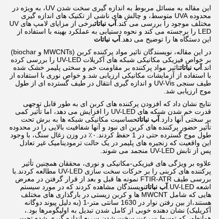
این مقاله به مسائل مربوط به اندازه گیری سخت شدن UV، به ویژه در
محدوده UVA متوسط، و چالش های ناشی از تکنیک های اندازه گیری
مختلف موجود را بررسی می کند.
آب نباتات
برخی از مزایای لامپ های UV
LED را برجسته می کند و نحوه دستیابی به عملکرد بهینه با استفاده از
این دستگاه ها را توضیح می دهد.
آب نباتات
در این مقاله، نویسندگان تاثیر مواد پرکننده کربن (MWCNTs و biochar)
بر خواص فیزیکی مکانیکی شبکه های آکریلات UV-LED را بررسی کرده
اند.
آب نباتات
تاثیر مواد پرکننده بر مقاومت خم و سختی پلیمر خشک شده
با استفاده از آزمایشات مکانیکی ارزیابی شد.و خواص نوری با استفاده از
طیف سنجی UV-Vis و اندازه گیری انتقال در طیف گسترده ای از طول
موج ارزیابی شد.
نتایج نشان داد که افزودن پرکننده های کربن ای به طور قابل توجهی
قدرت خم شدن شبکه های UV-LED را افزایش می دهد، اما تأثیر کمی
بر سختی آنها دارد.
آب نباتات
حساسیت مکانیکی شبکه ها به برش تحت
تأثیر حضور پرکننده های کربن ای نبود و آنها شفافیت بالایی را در محدوده
طول موج گسترده حتی در 1 حفظ کردند.۰٪ در وزن زغال سنگ، با وجود
این واقعیت که زنجیره های پلیمر در یک حالت ترمودینامیک غیر تعادل
پس از تابش UV-LED منجمد می شوند.
علاوه بر ویژگی های فیزیکی-مکانیکی و نوری، محققان همچنین تأثیر
پرکننده های کربنی را بر حرکات سخت سازی UV-LED مطالعه کردند.با
بررسی طیف FTIR-ATR نمونه ها قبل و بعد از قرار گرفتن در معرض
اشعه UV-LED.
آب نباتات
نویسندگان مشاهده کردند که در مورد سیستم
هایی که شامل MWCNT ها و کربن زیستی در بارگذاری های مختلف
هستند،از بین رفتن نوار در 1630 سانتی متر-1 (به دلیل پیوند دوگانه
آکریلیک) نشان دهنده خوبی از کامل شدن تبدیل به اولیگومرها بود.،
همانطور که توسط سرعت سخت شدن سریع اندازه گیری شده تحت