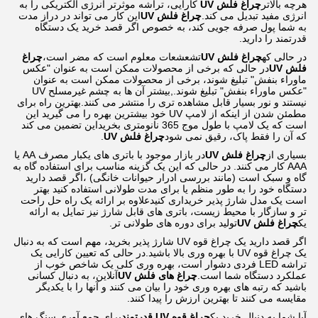
هرچه بالاتر
چراغ فلش UV
کارایی، تراشه موثرتر انرژی الکتریکی را به
انرژی مفید تبدیل می کند.
چراغ فلش UV
این کار می تواند در دراز مدت
به شما پول صرفه جویی کند، به خصوص اگر قصد خرید یک دستگاه
قدرتمند را دارید.
در حالی که
چراغ فلش UV
تشعشعات معلوم است که مضر است،
چراغ
فلش UV
در حالی که برخی از محصولات ممکن است به عنوان "عکس
ماوراء بنفش" تبلیغ شوند، برخی از محصولات ممکن است به عنوان
"عکس ماوراء بنفش" تبلیغ شوند.,بیشتر آن ها به چشم غیرمسلح UV
نیستند و نور بسیار قابل مشاهده تری را منتشر می کنند.بهترین راه برای
مطمئن شدن از اینکه از لامپ UV خود بیشترین بهره را می گیرید این
است که یک لامپ با طول موج 365 نانومتری بخریداین تضمین می کند
که آن را فقط پاک، رقیق نمی شود
چراغ فلش UV
.
بسیاری از
چراغ فلش UV
در بازار موجود با باتری های یکبار مصرف AA یا
AAA کار می کنند. در حالی که این یک گزینه مناسب برای استفاده گاه به
گاه و سبک است (مانند بررسی ادرار حیوانات خانگی) ،اگر قصد دارید
دستگاه خود را به طور منظم یا برای مدت طولانی استفاده کنید بهتر
است یک مدل شارژ پذیر خریداری کنیدعلاوه بر ارائه یک راه حل راحت
تر و سازگار با محیط زیست، باتری های قابل شارژ نیز تمایل به ارائه
یک
چراغ فلش UV
تولید برای دوره های طولانی تر.
اگر قصد دارید یک چراغ قوه UV شارژ پذیر بخرید، مهم است که به دنبال
یک چراغ قوه UV با بهره وری بالا باشید.در حالی که تعیین کارایی یک
تراشه LED فردی دشوار است، بهره وری کلی یک شاخص خوب از
عملکرد دستگاه شما است.
چراغ های فلش UV
آنلاین، به دنبال کسانی
باشید که رتبه های بهره وری خود را بیان می کنند و آنها را با یکدیگر
مقایسه می کنند تا بهترین ارزش را پیدا کنند.
آیا شما به دنبال خرید یک
چراغ قوه UV قدرتمند
برای جمع آوری سنگ های