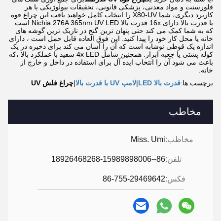
فلورسنت و مواد معدنی، پزشکی قانونی، تحقیقات بیولوژیکی یا هر
کاربرد دیگری، شما X80-UV را انتخاب کامل خواهید یافت.این چراغ قوه
با قدرت بالا دارای 16x قدرت بالا Nichia 276A 365nm UV LED است
که به شما کمک می کند حتی پنهان ترین گنج در تاریک ترین گوشه های
خانه یا محل کار خود را پیدا کنید. این فوق العاده قابل حمل است ، دارای
اندازه یک قوطی نوشابه است که آن را آسان می کند برای ذخیره در یک
کوله پشتی یا جعبه ابزار. همچنین شامل 4x LED سفید با عملکرد بالا ،که
باعث می شود آن را انتخاب ایده آل برای استفاده در داخل و خارج از
خانه.
برچسب ها:
قدرت بالا LED
|
لامپ UV با قدرت بالا
|
چراغ فلش UV
مخاطب
مخاطب:
Miss. Umi
تلفن:
86--18926468268-15989898006
فکس:
86-755-29469642