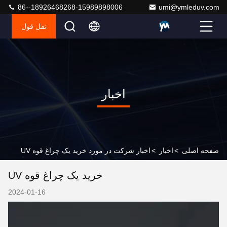
86--18926468268-15989898006
umi@ymleduv.com
نقل قول
اخبار
صفحه اصلی
>
اخبار
>
اخبار شرکت در مورد خرید یک چراغ قوه UV
خرید یک چراغ قوه UV
2024-01-16