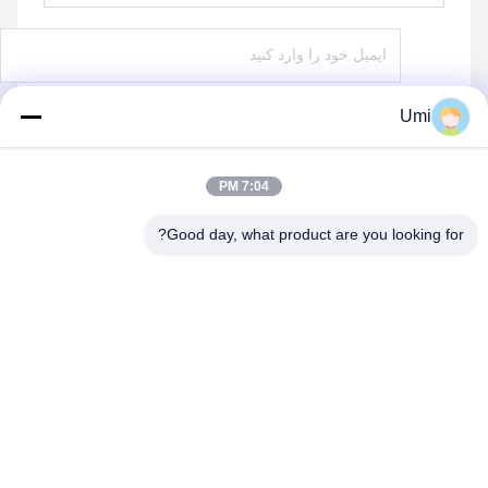
Umi
ارسال
7:04 PM
Good day, what product are you looking for?
shenzhen yuanming co., ltd
umi@ymleduv.com
86--18926468268-15989898006
طبقه سوم، ساختمان ۲، منطقه صنعتی جینگ‌شنگ، شماره ۱۱۹،
جاده هوآفان، خیابان دالانگ، منطقه لونگ‌هوا، شنژن، ۵۱۸۱۰۹