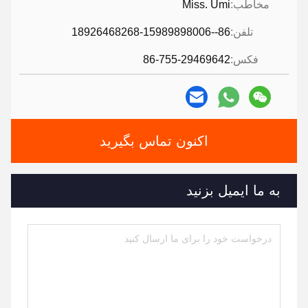
مخاطب:
Miss. Umi
تلفن:
86--18926468268-15989898006
فکس:
86-755-29469642
اکنون تماس بگیرید
به ما ایمیل بزنید