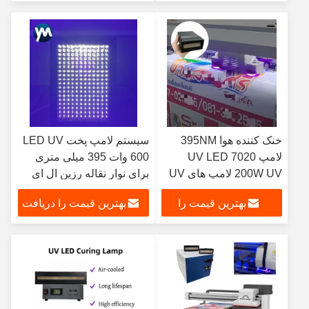
دریافت کنید
کنید
خنک کننده هوا 395NM
سیستم لامپ پخت LED UV
لامپ UV LED 7020
600 وات 395 میلی متری
200W UV لامپ های UV
برای نوار نقاله رزین ال ای
UV برای چاپگر Epson
دی با نوردهی پرینت دستگاه
بهترین قیمت را
بهترین قیمت را دریافت
I3200/XP600/TX800
چاپ پرینت یکپارچه اشعه
ماوراء بنفش
دریافت کنید
کنید