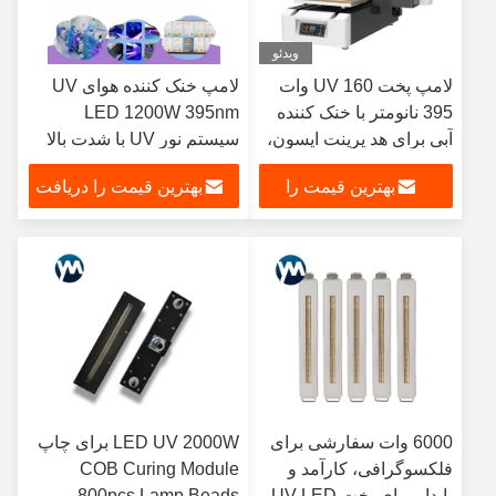
ویدئو
لامپ پخت UV 160 وات
لامپ خنک کننده هوای UV
395 نانومتر با خنک کننده
LED 1200W 395nm
آبی برای هد پرینت اپسون،
سیستم نور UV با شدت بالا
جوهر UV و لاک خشک کن
برای ماشین چاپ آفست
بهترین قیمت را
بهترین قیمت را دریافت
نور LED
Flexo
دریافت کنید
کنید
6000 وات سفارشی برای
LED UV 2000W برای چاپ
فلکسوگرافی، کارآمد و
COB Curing Module
پایدار برای پخت UV LED
800pcs Lamp Beads