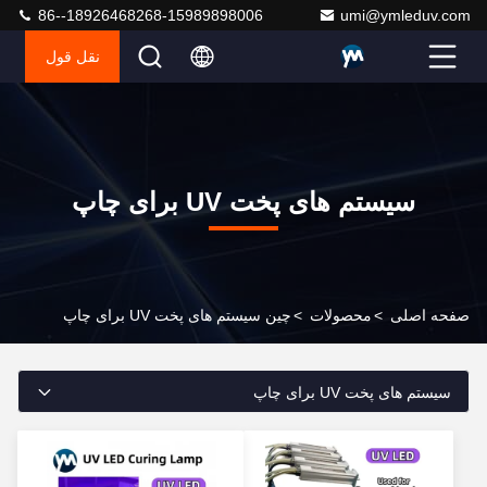
86--18926468268-15989898006
umi@ymleduv.com
نقل قول
سیستم های پخت UV برای چاپ
صفحه اصلی
>
محصولات
>
چین سیستم های پخت UV برای چاپ
سیستم های پخت UV برای چاپ