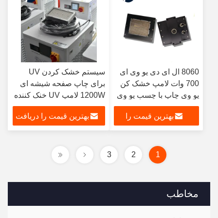
8060 ال ای دی یو وی ای
سیستم خشک کردن UV
700 وات لامپ خشک کن
برای چاپ صفحه شیشه ای
یو وی چاپ با چسب یو وی
1200W لامپ UV خنک کننده
برای چاپگر جوهرافشان
آب 365nm 395nm
بهترین قیمت را
بهترین قیمت را دریافت
365 نانومتر
دریافت کنید
کنید
3
2
1
مخاطب