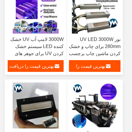
نور UV LED 3000W
3000W لامپ آب UV خشک
280mm برای چاپ و خشک
کننده LED سیستم خشک
کردن ماشین چاپ برچسب
کردن UV برای جوهر های
فلیکسوگرافی Swiss
flexographic در دسترس
بهترین قیمت را
بهترین قیمت را دریافت
Narrow Width
دریافت کنید
کنید