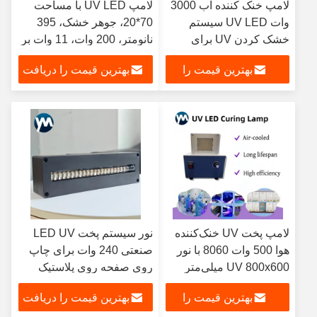
لامپ خنک کننده آب 3000
لامپ UV LED با مساحت
وات UV LED سیستم
70*20، جوهر خشک، 395
خشک کردن UV برای
نانومتر، 200 وات، 11 وات بر
ماشین چاپ انعطاف پذیری
سانتی‌متر مربع، لامپ UV
بهترین قیمت را
بهترین قیمت را دریافت
با سرعت بالا برچسب
LED، لامپ پخت UV LED،
رنگی
نور LED، چاپگر تخت UV با
دریافت کنید
کنید
فن خنک‌کننده
لامپ پخت UV خنک‌کننده
نور سیستم پخت LED UV
هوا 500 وات 8060 با نور
صنعتی 240 وات برای چاپ
UV 800x600 میلی‌متر
روی صفحه روی پلاستیک
برای دستگاه جوهر افشان
جوهر چاپ صفحه
بهترین قیمت را
بهترین قیمت را دریافت
تسمه نقاله پرینتر فلت بد