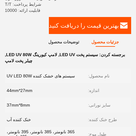
شرایط پرداخت: T/T
قابلیت ارائه: 10000
بهترین قیمت را دریافت کنید
جزئیات محصول
توضیحات محصول
برجسته کردن:
سیستم پخت LED UV
,
لامپ کیورینگ LED UV 80W
,
چیلر پخت لامپ
نام محصول:
سیستم های خشک کننده UV LED 80W
اندازه:
44mm*27mm
سایز نورانی:
37mm*8mm
طرح خنک کننده:
خنک کننده آب
365 نانومتر، 385 نانومتر، 395 نانومتر،
طول موج: