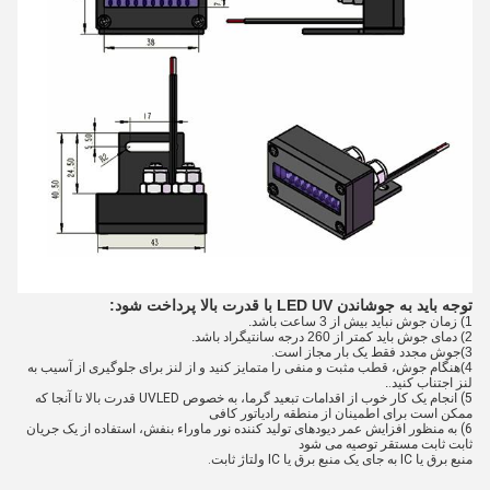
توجه باید به جوشاندن LED UV با قدرت بالا پرداخت شود:
1) زمان جوش نباید بیش از 3 ساعت باشد.
2) دمای جوش باید کمتر از 260 درجه سانتیگراد باشد.
3)
جوش مجدد فقط یک بار مجاز است.
4)
هنگام جوش، قطب مثبت و منفی را متمایز کنید و از لنز برای جلوگیری از آسیب به
لنز اجتناب کنید.
.
5) انجام یک کار خوب از اقدامات تبعید گرما، به خصوص UVLED قدرت بالا تا آنجا که
ممکن است برای اطمینان از منطقه رادیاتور کافی
6) به منظور افزایش عمر دیودهای تولید کننده نور ماوراء بنفش، استفاده از یک جریان
ثابت ثابت مستقر توصیه می شود
منبع برق یا IC به جای یک منبع برق یا IC ولتاژ ثابت.