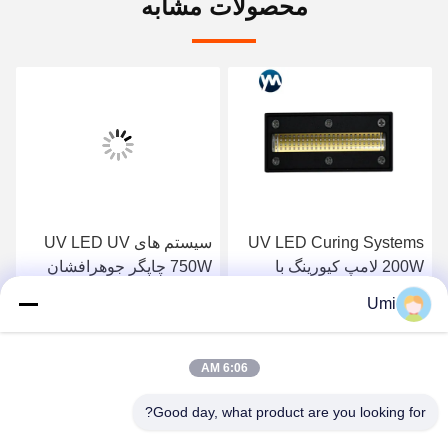
محصولات مشابه
UV LED Curing Systems
سیستم های UV LED UV
200W لامپ کیورینگ با
750W چاپگر جوهرافشان
قدرت بالا لامپ های
برای چاپ لامپ UV LED
Umi
فرابنفش چیلر لامپ UV
بهترین قیمت را دریافت
بهترین قیمت را دریافت
6:06 AM
کنید
کنید
Good day, what product are you looking for?