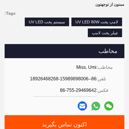
ممنون از توجهتون
Tags:
لامپ پخت UV LED 80W
سیستم پخت UV LED
چیلر پخت لامپ
مخاطب
مخاطب:
Miss. Umi
تلفن:
86--18926468268-15989898006
فکس:
86-755-29469642
اکنون تماس بگیرید