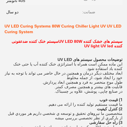
405 نانومتر
ضمانت:
دو سال
UV LED Curing Systems 80W Curing Chiller Light UV UV LED
Curing System
سیستم های خشک کننده UV LED 80W
سیستم خنک کننده ضدعفونی
کننده UV light UV led
توضیحات محصول سیستم های UV LED
این ماده ممکن است همراه با استراتژی خنک کننده آب یا حتی خنک
کننده باد استفاده شود.
ابعاد مختلف دیگر درمان و همچنین در حال حاضر می تواند با توجه به نیاز
خود را ایجاد شود، از جمله مخلوط
طول موج منحصر به فرد و همچنین ابعاد پردازش.
قابلیت های بیشتر و همچنین مصرف کمتر.
در صنایع چاپی، پوشش، علاوه بر چسبناک.
1) قیمت خوب
ما قیمت مستقیم تولید کننده را ارائه می دهیم.
2) کنترل کیفیت
متخصصين ما نيروهاي تحقيق و توسعه ي شخصي داريم هر موردي قبل
از بارگيري از نظر تخصصي بررسي ميشه
3) راه حل سفارشی