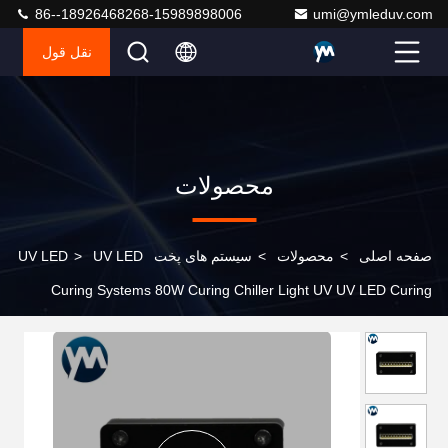
86--18926468268-15989898006
umi@ymleduv.com
نقل قول
محصولات
صفحه اصلی
>
محصولات
>
سیستم های پخت UV LED
UV LED
>
Curing Systems 80W Curing Chiller Light UV UV LED Curing
System