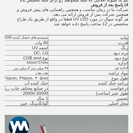
تيم ما ميتونه اقلامي که شما ميخواهيد رو براي شما تخصيص بده
4) پاسخ بعد از فروش
شرکت ما در زمان مناسب و همچنین راهنمایی های پیش فروش و
همچنین شرکت پس از فروش ارائه می دهد،
هر گونه سوال در مورد UV LED قطعا در واقع از طریق یک طراح
متخصص در 12 ساعت پاسخ داده خواهد شد.
ماده
سیستم های خشک کننده UV LED 80W
قدرت
80 وات
رنگ
اشعه UV
برند دیود
DC، LG
نوع دیود
نوع COB smd
اندازه
44mm*27mm
اندازه نور
۳۷ میلی متر*۸ میلی متر
مواد تراشه
پودر پودر
طول موج
، ۳۸۵nm، ۳۹۵nm، ۴۰۵nm
برنامه خنک کننده
خنک کننده آب
درخواست
در صنایع مختلف چاپ، رنگ 
طول عمر (ساعت)
20000-30000
تضمین
1 سال
محل اصلی
گوانگدونگ، چین