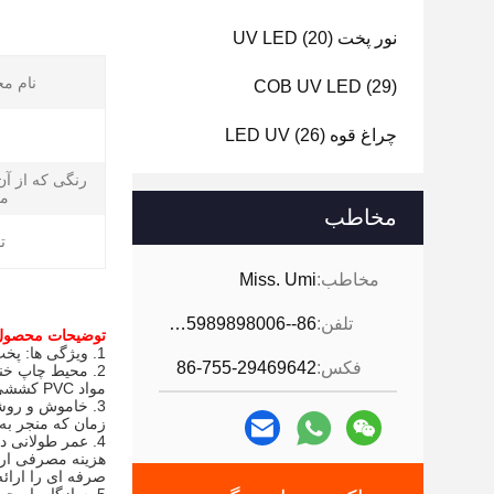
نور پخت UV LED
(20)
نام م
COB UV LED
(29)
چراغ قوه LED UV
(26)
رنگی که از آن
می
مخاطب
ت
مخاطب:
Miss. Umi
تلفن:
86--18926468268-15989898006
توضیحات محصول  LED 6565 SMD
1. ویژگی ها: پخت و خشک شدن سریع و انعطاف پذیر
فکس:
86-755-29469642
2. محیط چاپ خنک: امکان چاپ بر روی بسترهای حساس به حرارت، مانند اسلاید های نازک، ورق های خود چسب،
مواد PVC کششی و موارد دیگر را فراهم می کند. حداقل مقاومت در برابر حرارت، کالیبراسیون دو طرفه موثر را امکان پذیر می کند.
3. خاموش و روشن کردن آسان: به راحتی بدون کاهش شدت، روشن و خاموش می شود. بنابراین، نیازی به گرم شدن نیست
زمان که منجر به 
4. عمر طولانی دستگاه: LED عمر طولانی دارد. بنابراین، آنها مزایای بلند مدت را بدون خرابی لامپ یا هر گونه
هزینه مصرفی ار
صرفه ای را ارائه