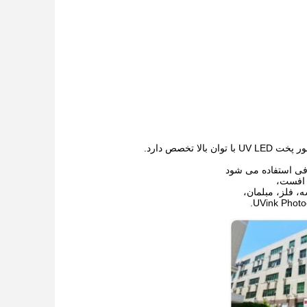
تخصص دارد.
 افست،
 فلز، مبلمان،