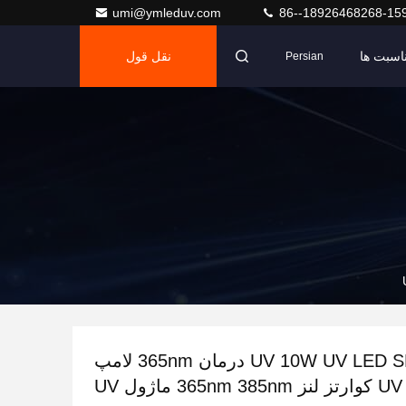
umi@ymleduv.com
86--18926468268-15
اسبت ها
نقل قول
Persian
لامپ UV 10W UV LED SMD درمان 365nm لامپ
UV کوارتز لنز 365nm 385nm ماژول UV