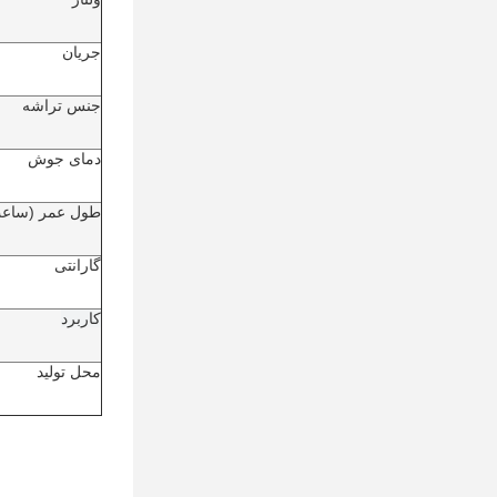
جریان
جنس تراشه
دمای جوش
طول عمر (ساع
گارانتی
کاربرد
محل تولید