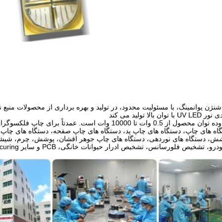
انمینگ، با مسئولیت محدود، در تولید و بهره برداری از محصولات منبع نور پخت UV LED با توان بالا 
الا تولید می کند
1000 وات است. عمدتاً برای چاپ فلکسوگرافی استفاده می شود
گاه های چاپ، دستگاه های چاپ پد، دستگاه های چاپ صفحه، دستگاه های چاپ
شش، دستگاه های نوردهی، دستگاه های چاپ جوهر افشان، پوشش، چرم، شیشه،
خیص فلورسانس، تشخیص ادرار حیوانات خانگی، PCB و سایر UVink Photocuring.