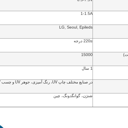
1-1.5A
LG, Seoul, Epileds
≤220 درجه
ت)
15000
1 سال
در صنایع مختلف چاپ UV، رنگ آمیزی، جوهر UV و چسب UV اعمال می شود.
شنژن، گوانگدونگ، چین