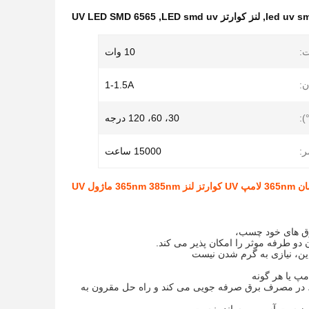
,
لنز کوارتز LED smd uv
,
UV LED SMD 6565
:
10 وات
ن:
1-1.5A
):
30، 60، 120 درجه
:
15000 ساعت
، در مصرف برق صرفه جویی می کند و راه حل مقرون به