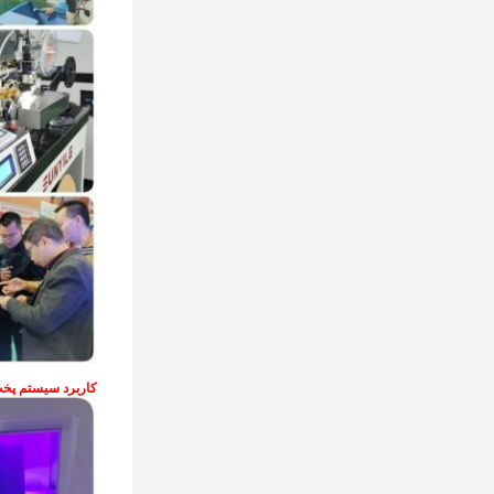
کاربرد سیستم پخت  Led