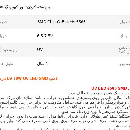
برجسته کردن:
نور کیورینگ led uv smd
حصول:
6565 SMD Chip-Q-Epileds
قدرت
ولتاژ:
6.5-7.5V
جریا
 تابش
UV
زاویه دید (°
 کند:
ضمین:
1 سال
طول عمر
لامپ UV 10W UV LED SMD درمان 365nm لامپ UV کوارتز لنز 365nm 385nm ماژول UV
UV
عملکرد سریعتر با بهره وری بالا می شود.
ائه می دهند. صرفه جویی در مصرف برق: برق کمی مصرف می کند. بنابراین
 می دهد.