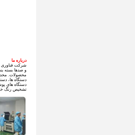
درباره ما
شرکت فناوری شنژن یو
و صدها بسته بندی نور UV LED با توان ب
محصولات. محدوده توان محصول از 0.5 وات تا 0
دستگاه ها، دست
دستگاه های پو
تشخیص رنگ خودرو، تش