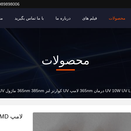
989898006
محصولات
فیلم های
درباره ما
با ما تماس بگیرید
من
محصولات