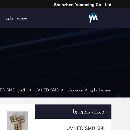
Shenzhen Yuanming Co., Ltd
صفحه اصلی
صفحه اصلی
>
محصولات
>
UV LED SMD
>
لامپ UV 10W UV LED SMD درمان 365nm لامپ UV کوارتز لنز 365nm 385nm ماژول UV
دسته بندی ها
UV LED SMD
(39)