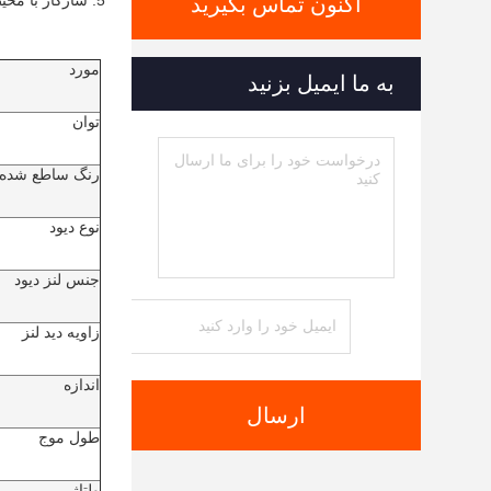
5. سازگار با محیط زیست: حاوی جیوه (یک عنصر غیر قابل دفع) و گاز ازن که می تواند به محیط زیست آسیب برساند، نیست.
اکنون تماس بگیرید
مورد
به ما ایمیل بزنید
توان
رنگ ساطع شده
نوع دیود
جنس لنز دیود
زاویه دید لنز
اندازه
ارسال
طول موج
ولتاژ