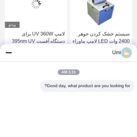
ویدئو
سیستم خشک کردن جوهر
لامپ UV 360W برای
2400 وات LED لامپ ماوراء
دستگاه آفست 395nm UV
بنفش UV خنک کننده آب
نور چاپگر تخت تخت LED
Umi
uva
بهترین قیمت را دریافت
بهترین قیمت را دریافت
3:31 AM
کنید
کنید
Good day, what product are you looking for?
shenzhen yuanming co., ltd
umi@ymleduv.com
86--18926468268-15989898006