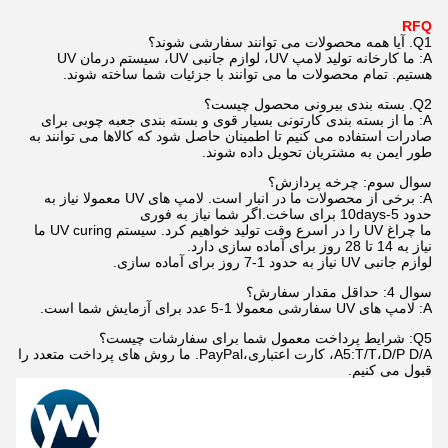
RFQ
Q1. آیا همه محصولات می توانند سفارشی شوند؟
A: ما کارخانه تولید لامپ UV، لوازم جانبی UV، سیستم درمان UV
هستیم. تمام محصولات ما می توانند با جزئیات شما ساخته شوند.
Q2. بسته بندی بیرونی محصول چیست؟
A: ما از بسته بندی کارتونی بسیار قوی و بسته بندی جعبه چوبی برای
صادرات استفاده می کنیم تا اطمینان حاصل شود که کالاها می توانند به
طور ایمن به مشتریان تحویل داده شوند.
سوال سوم: چرخه پردازش؟
A: برخی از محصولات ما در انبار است. لامپ های UV معمولا نیاز به
حدود 5-10days برای ساخت.اگر شما نیاز به فوری
ما چراغ UV را در اسرع وقت تولید خواهیم کرد. سیستم UV curing ما
نیاز به 14 تا 28 روز برای آماده سازی دارد.
لوازم جانبی UV نیاز به حدود 1-7 روز برای آماده سازی.
سوال 4: حداقل مقدار سفارش؟
A: لامپ های UV سفارشی معمولا 1-5 عدد برای آزمایش شما است.
Q5: شرایط پرداخت معمول شما برای سفارشات چیست؟
A5:T/T،D/P D/A، کارت اعتباری،PayPal. ما روش های پرداخت متعدد را
قبول می کنیم.