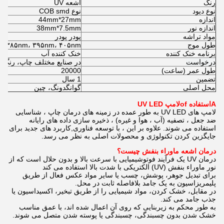
رنگ
اشعه UV
نوع دیود
نوع COB smd
اندازه
44mm*27mm
اندازه نور
38mm*7.5mm
مواد تراشه
پودر پودر
طول موج
، ۳۸۵nm، ۳۹۵nm، ۴۰۵nm
برنامه خنک کننده
خنک کننده آب
درخواست
در صنایع مختلف چاپ، رنگ 
طول عمر (ساعت)
20000
تضمین
1 سال
محل اصلی
گوانگدونگ، چین
A
استفاده
f
o
لامپ UV LED
لامپ های UV LED به طور عمده در زمینه های درمان چاپ ، شناسایی
ضد جعل ، تصفیه (آب ، هوا و غیره) ، ذخیره سازی داده های رایانه
استفاده می شوند. علاوه بر این ، با توسعه فناوری,کاربرد های جدید برای
جایگزین کردن تکنولوژی و محصولات اصلی به نظر می رسد.
درمان اشعه ماوراء بنفش چیست؟
درمان UV یک فرآیند فوتوشیمیایی با سرعت بالا و بدون حلال است که از
نور ماوراء بنفش (UV) الکتریکی با شدت بالا استفاده می کند
برای تبدیل جوهر، پوشش، چسب یا سایر مواد عکس فعال از طریق
پلیمریزاسیون به یک جامد بلافاصله ثابت در محل.
در مقابل، خشک کردن، مواد شیمیایی را از طریق تبخیر، اکسیداسیون یا
جذب جامد می کند.
به طور محکم به زیربنایی که روی آن اعمال شده اند، با عمق مناسب
خشک شدن بدون چسبندگی، چسبندگی یا پوسته شدن متصل می شوند.