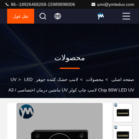
86--18926468268-15989898006
umi@ymleduv.com
نقل قول
محصولات
صفحه اصلی
>
محصولات
>
لامپ خشک کننده جوهر UV
LED
>
Chip 80W LED UV لامپ چاپ کولر UV ماشین درمان اختصاصی A3 /
A4