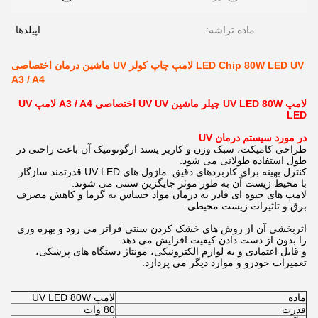
ماده تراشه:
اپیلدها
LED Chip 80W LED UV لامپ چاپ کولر UV ماشین درمان اختصاصی
A3 / A4
لامپ UV LED 80W چیلر ماشین UV UV اختصاصی A3 / A4 لامپ UV
LED
در مورد سیستم درمان UV
طراحی کامپکت، سبک وزن و کاربر پسند ارگونومیک آن باعث راحتی در
طول استفاده طولانی می شود.
کنترل بهینه برای کاربردهای دقیق. ماژول های UV LED قدرتمند سازگار
با محیط زیست آن به طور موثر جایگزین سنتی می شوند.
لامپ های جیوه ای قادر به درمان مواد حساس به گرما و کاهش مصرف
برق و تاثیرات زیست محیطی.
اثربخشی آن از روش های خشک کردن سنتی فراتر می رود و بهره وری
را بدون از دست دادن کیفیت افزایش می دهد.
و قابل اعتمادی و به لوازم الکترونیکی، مونتاژ دستگاه های پزشکی،
تعمیرات خودرو و موارد دیگر می پردازد.
ماده
لامپ UV LED 80W
قدرت
80 وات