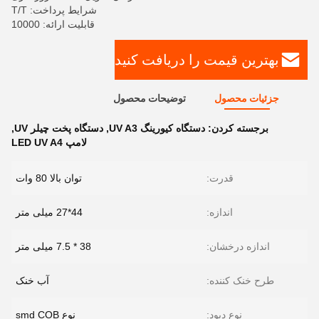
شرایط پرداخت: T/T
قابلیت ارائه: 10000
بهترین قیمت را دریافت کنید
جزئیات محصول
توضیحات محصول
برجسته کردن:
دستگاه کیورینگ UV A3
,
دستگاه پخت چیلر UV
,
لامپ LED UV A4
قدرت:
توان بالا 80 وات
اندازه:
44*27 میلی متر
اندازه درخشان:
38 * 7.5 میلی متر
طرح خنک کننده:
آب خنک
نوع دیود:
نوع smd COB