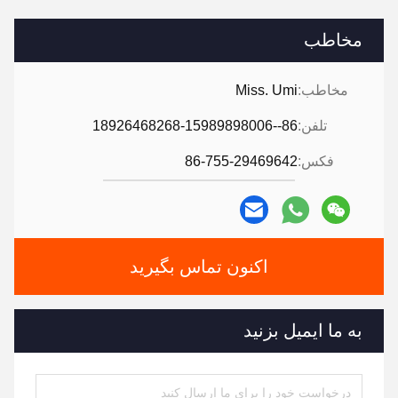
مخاطب
مخاطب:
Miss. Umi
تلفن:
86--18926468268-15989898006
فکس:
86-755-29469642
اکنون تماس بگیرید
به ما ایمیل بزنید