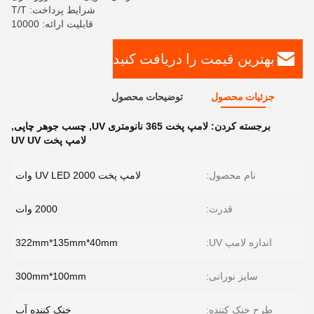
شرایط پرداخت: T/T
قابلیت ارائه: 10000
بهترین قیمت را دریافت کنید
جزئیات محصول
توضیحات محصول
برجسته کردن:
لامپ پخت 365 نانومتری UV
,
چسب جوهر چاپی
,
لامپ پخت UV UV
نام محصول:
لامپ پخت UV LED 2000 وات
قدرت:
2000 وات
اندازه لامپ UV:
322mm*135mm*40mm
سایز نورانی:
300mm*100mm
طرح خنک کننده:
خنک کننده آب