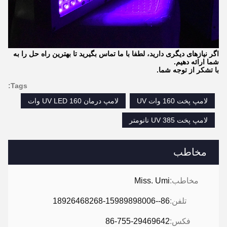
اگر نیازهای دیگری دارید، لطفا با ما تماس بگیرید تا بهترین راه حل را به
شما ارائه دهیم.
با تشکر از توجه شما.
Tags:
لامپ پخت 160 وات UV
لامپ درمان UV LED 160 وات
لامپ پخت UV 385 نانومتر
مخاطب
مخاطب:
Miss. Umi
تلفن:
86--18926468268-15989898006
فکس:
86-755-29469642