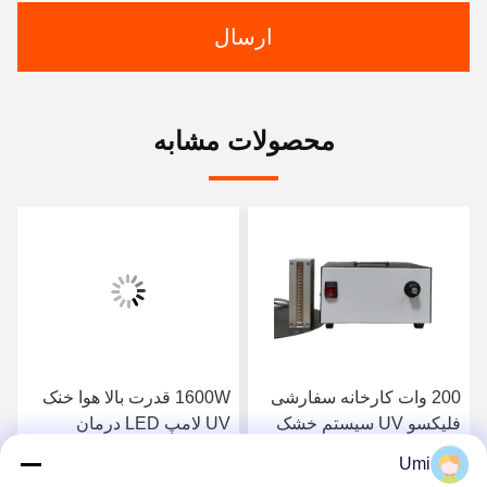
ارسال
محصولات مشابه
200 وات کارخانه سفارشی
1600W قدرت بالا هوا خنک
فلیکسو UV سیستم خشک
UV لامپ LED درمان
کردن جو UV 395nm
سیستم نور صنعتی UV
Umi
آلومینیوم آلیاژ برای نمایش