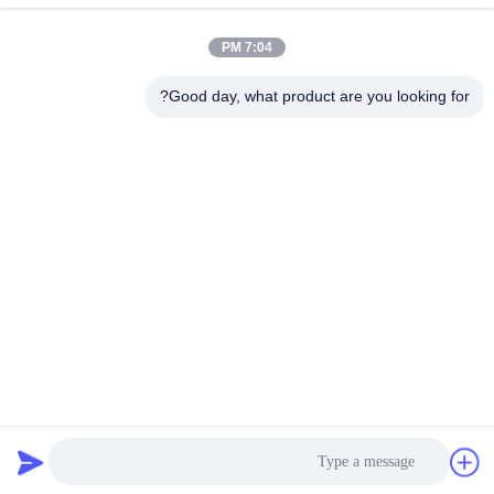
بهترین قیمت را دریافت
بهترین قیمت را دریافت
صفحه چاپ
7:04 PM
کنید
کنید
Good day, what product are you looking for?
shenzhen yuanming co., ltd
umi@ymleduv.com
86--18926468268-15989898006
طبقه سوم، ساختمان ۲، منطقه صنعتی جینگ‌شنگ، شماره ۱۱۹،
جاده هوآفان، خیابان دالانگ، منطقه لونگ‌هوا، شنژن، ۵۱۸۱۰۹
چین کیفیت خوب UV LED SMD تامین کننده. حق چاپ © 2021-
2026 uvledsmd.com . تمامی حقوق محفوظ است.