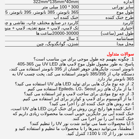
اندازه
322mm*135mm*40mm
سایز نورانی
300 * 100 میلی متر
طول موج
365 نانومتر، 385 نانومتر، 395 نانومتر، 405 نانومتر
طرح خنک کننده
خنک کننده آب
کاربرد
کاربرد در صنایع مختلف چاپ، نقاشی و چسب
اختیاری
تک لامپ، لامپ + منبع تغذیه، لامپ + منبع ت
طول عمر (ساعت)
20000-30000
ساعت ها
ضمانتنامه
1 سال
محل مبدا
شنژن، گوانگدونگ، چین
سوالات متداول
1. چگونه بفهمم چه طول موجی برای من مناسب است؟
پاسخ: به طور معمول طول موج لامپ های UV LED بین 365-405
نانومتر است، چاپگرهای جوهر افشان از 395 نانومتر استفاده می کنند،
دستگاه چاپ از 385/395 نانومتر استفاده می کند، پخت چسب UV به
365 نانومتر نیاز دارد.
2. از چه نوع مارک هایی برای تولید LED های UV استفاده می کنید؟
آ:
ما از مارک های زیر Epileds، LG، Seoul استفاده می کنیم
3. از چه نوع موادی برای ساخت لامپ و لنز استفاده می کنید؟
آ:
ما از آلومینیوم برای لامپ و کوارتز برای لنز استفاده می کنیم.
4.
چه روش های خنک کننده ای را اجرا می کنید؟
آ:
خنک کننده هوا رایج ترین روش برای خنک کردن LED های UV است،
خنک کننده آبی نیز جایگزین خوبی است.ما محصولات زیادی داریم که
خنک کننده آبی را نیز اجرا می کنند.
5.
آیا محصولات شما می توانند شدت نور UV را تنظیم کنند؟
آ:
مطمئناً، می‌توانید دیمرها را با محصولات ما تنظیم و استفاده کنید و
شدت نور را از 0٪ تا 100٪ کنترل کنید.