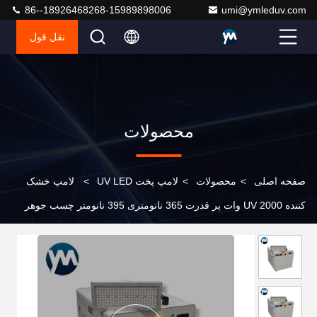
86--18926468268-15989898006
umi@ymleduv.com
نقل قول
محصولات
صفحه اصلی
>
محصولات
>
لامپ پخت UV LED
>
لامپ خشک
کننده UV 2000 وات پر قدرت 365 نانومتری 395 نانومتر چسب جوهر
خنک کننده آب خنک کننده