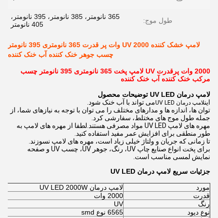
365 نانومتر، 385 نانومتر، 395 نانومتر،
طول موج:
405 نانومتر
لامپ خشک کننده UV 2000 وات پر قدرت 365 نانومتری 395 نانومتر
چسب جوهر خنک کننده آب خنک کننده
2000 وات پرقدرت UV لامپ پخت 365 نانومتری 395 نانومتر چسب
مرکب خنک کننده آب خنک کننده
لامپ درمان UV LED توضیحات محصول
این
می تواند با آب خنک شود.
لامپ درمان UV LED
توان ها، اندازه ها و مدارهای مختلف را می توان با توجه به نیازهای شما، از
جمله طول موج های مختلط، سفارشی کرد.
مهره های لامپ UV LED مواد مصرفی هستند.لطفا از مهره های لامپ به
طور منطقی برای افزایش عمر مفید استفاده کنید.
تا زمانی که جریان و ولتاژ خیلی زیاد است، مهره های لامپ نسوزند.
برای پخت انواع صنایع چاپ UV، رنگ، جوهر UV، چسب UV و صفحه
نمایش لمسی مناسب است.
جزئیات سریع لامپ درمان UV LED
مورد
لامپ درمان UV LED 2000W
قدرت
2000 وات
رنگ
UV
نوع دیود
6565 نوع smd