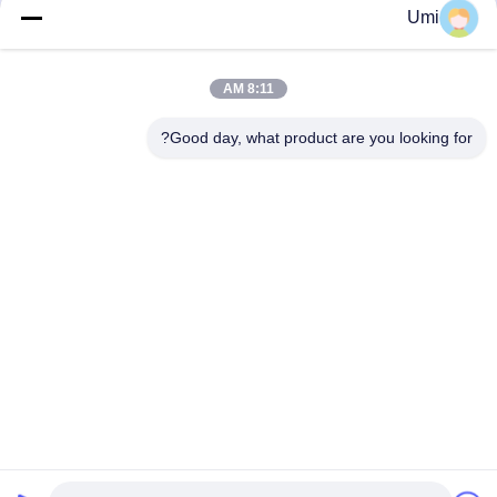
کردن جو UV 395nm
سیستم نور صنعتی UV
Umi
آلومینیوم آلیاژ برای نمایش
بهترین قیمت را دریافت
بهترین قیمت را دریافت
صفحه چاپ
8:11 AM
کنید
کنید
Good day, what product are you looking for?
shenzhen yuanming co., ltd
umi@ymleduv.com
86--18926468268-15989898006
طبقه سوم، ساختمان ۲، منطقه صنعتی جینگ‌شنگ، شماره ۱۱۹،
جاده هوآفان، خیابان دالانگ، منطقه لونگ‌هوا، شنژن، ۵۱۸۱۰۹
چین کیفیت خوب UV LED SMD تامین کننده. حق چاپ © 2021-