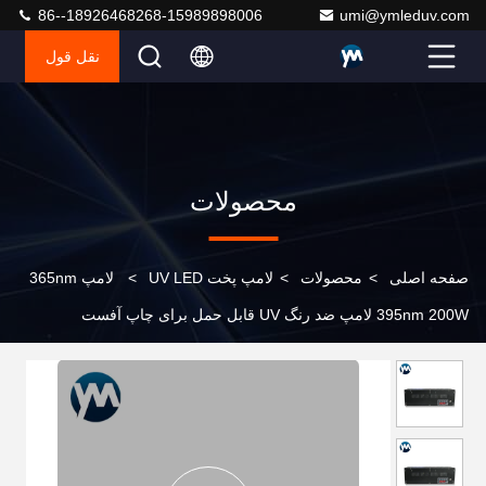
86--18926468268-15989898006
umi@ymleduv.com
نقل قول
محصولات
صفحه اصلی
>
محصولات
>
لامپ پخت UV LED
>
لامپ 365nm
395nm 200W لامپ ضد رنگ UV قابل حمل برای چاپ آفست