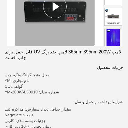
لامپ 365nm 395nm 200W لامپ ضد رنگ UV قابل حمل برای
چاپ آفست
جزئیات محصول
محل منبع: گوانگدونگ، چین
نام تجاری: YM
گواهی: CE
شماره مدل: YM-200W-L30010
شرایط پرداخت و حمل و نقل
مقدار حداقل تعداد سفارش: مذاکره کنند
قیمت: Negotiate
جزئیات بسته بندی: کارتن
زمان تحویل: 7-10 روز کاری