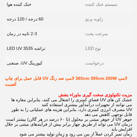
سیستم خنک کننده:
خنک کننده هوا
زاویه پرتو:
60 درجه / 120 درجه
سرعت پخت:
2-3 ثانیه در زمان
نوع LED:
تراشه LED UV 3535
درخواست:
کیورینگ UV، صنعتی
لامپ 365nm 395nm 200W لامپ ضد رنگ UV قابل حمل برای چاپ
آفست
مزیت تکنولوژی سخت گیری ماوراء بنفش
خشک کن های UV فضای کمتری را اشغال می کنند، بنابراین مغازه ها
می توانند از تجهیزات درآمدآور بیشتری استفاده کنند
UV مصرف انرژی کمتری دارد، بنابراین هزینه های عملیاتی را به طور
قابل توجهی کاهش می دهد
جوهر UV از جوهر مبتنی بر محلول (تا ۶۰ درصد در هر گالن) بیشتر است
درمان UV می تواند از طریق چهار برابر بیش از فرآیندهای مبتنی بر حلال
افزایش یابد
زمان تمیز کردن عملاً از بین می رود و زمان تولید بیشتر می شود