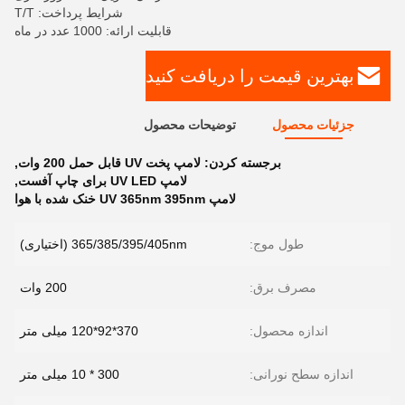
شرایط پرداخت: T/T
قابلیت ارائه: 1000 عدد در ماه
بهترین قیمت را دریافت کنید
جزئیات محصول
توضیحات محصول
برجسته کردن:
لامپ پخت UV قابل حمل 200 وات
,
لامپ UV LED برای چاپ آفست
,
لامپ UV 365nm 395nm خنک شده با هوا
طول موج:
365/385/395/405nm (اختیاری)
مصرف برق:
200 وات
اندازه محصول:
370*92*120 میلی متر
اندازه سطح نورانی:
300 * 10 میلی متر