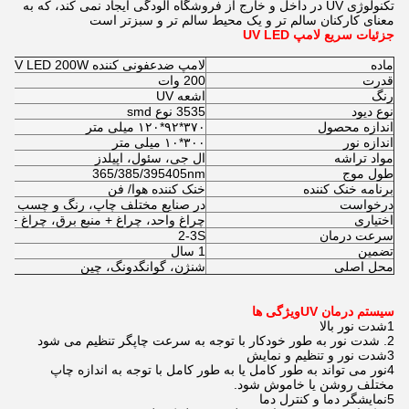
تکنولوژی UV در داخل و خارج از فروشگاه آلودگی ایجاد نمی کند، که به
معنای کارکنان سالم تر و یک محیط سالم تر و سبزتر است
جزئیات سریع لامپ UV LED
ماده
لامپ ضدعفونی کننده UV LED 200W
قدرت
200 وات
رنگ
اشعه UV
نوع دیود
3535 نوع smd
اندازه محصول
۳۷۰*۹۲*۱۲۰ میلی متر
اندازه نور
۳۰۰*۱۰ میلی متر
مواد تراشه
ال جی، سئول، اپیلدز
طول موج
365/385/395405nm
برنامه خنک کننده
خنک کننده هوا/ فن
درخواست
در صنایع مختلف چاپ، رنگ و چسب است
اختیاری
چراغ واحد، چراغ + منبع برق، چراغ + م
سرعت درمان
2-3S
تضمین
1 سال
محل اصلی
شنژن، گوانگدونگ، چین
سیستم درمان UV
ویژگی ها
1شدت نور بالا
2. شدت نور به طور خودکار با توجه به سرعت چاپگر تنظیم می شود
3شدت نور و تنظیم و نمایش
4نور می تواند به طور کامل یا به طور کامل با توجه به اندازه چاپ
مختلف روشن یا خاموش شود.
5نمایشگر دما و کنترل دما