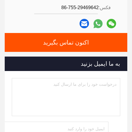
فکس:
86-755-29469642
اکنون تماس بگیرید
به ما ایمیل بزنید