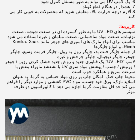
6. یک لامپ UV می تواند به طور مستقل کنترل شود
7. هشدار در هنگام قطع کوتاه
8.آلارم درجه حرارت بالا، مطمئن شوید که محصولات به خوبی کار می
کنند
کاربردها:
سیستم های UV LED ما به طور گسترده ای در صنعت شیشه، صنعت
تزئینات، صنعت مواد ساختمانی، صنعت مبلمان و غیره استفاده می شود.
مناسب برای انواع مارک های اسپری های جوهر مانند Konika، Xaar،
Ricoh، و انواع چاپگرها
از جمله چاپگر فلت بِد، چاپگر رول به رول، چاپگر فرمت وسیع، چاپگر
جوهر، چاپگر دیجیتال، چاپگر چرخش و غیره.
لامپ "UV LED" یک فناوری جدید و روش جدید خشک کردن رزین / جوهر
/ ورنیش / چسب / پوشش مواد سری UV با تشعشع ماوراء بنفش با
سرعت سریع و عملکرد خوب است.
محیط چاپ خنک: امکان چاپ بر روی مواد حساس به گرما، به عنوان
اسلاید نازک، ورق خود چسب، مواد PVC کششی و موارد دیگر را فراهم
می کند.حداقل مقاومت گرما اجازه می دهد تا کالیبراسیون دو طرفه
موثر.