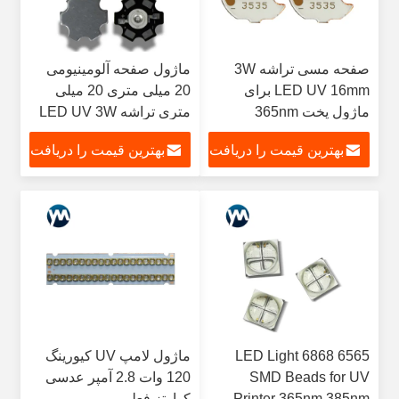
صفحه مسی تراشه 3W
ماژول صفحه آلومینیومی
LED UV 16mm برای
20 میلی متری 20 میلی
ماژول پخت 365nm
متری تراشه LED UV 3W
395nm
Lumen تقلیدی 405
بهترین قیمت را دریافت
بهترین قیمت را دریافت
نانومتری
کنید
کنید
6565 6868 LED Light
ماژول لامپ UV کیورینگ
SMD Beads for UV
120 وات 2.8 آمپر عدسی
Printer 365nm 385nm
کوارتز فعلی