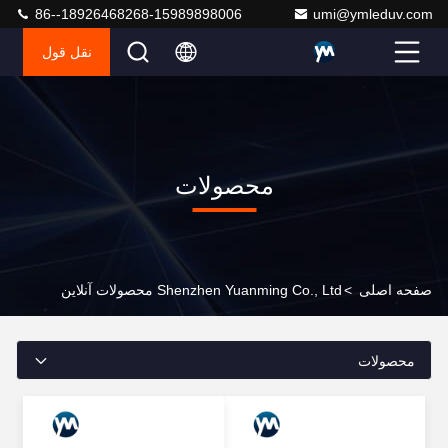
86--18926468268-15989898006
umi@ymleduv.com
نقل قول
محصولات
صفحه اصلی
>
Shenzhen Yuanming Co., Ltd محصولات آنلاین
محصولات