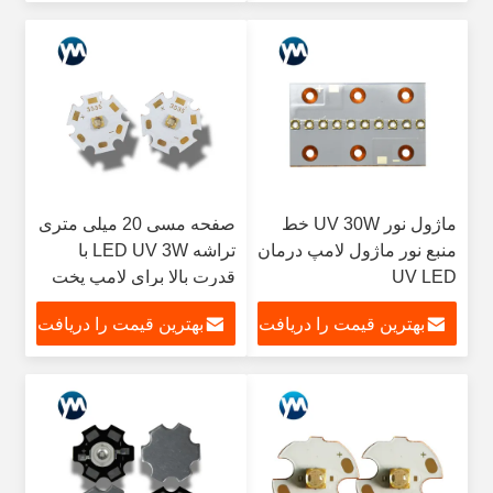
کنید
کنید
ماژول نور UV 30W خط
صفحه مسی 20 میلی متری
منبع نور ماژول لامپ درمان
تراشه LED UV 3W با
UV LED
قدرت بالا برای لامپ پخت
چراغ قوه
بهترین قیمت را دریافت
بهترین قیمت را دریافت
کنید
کنید