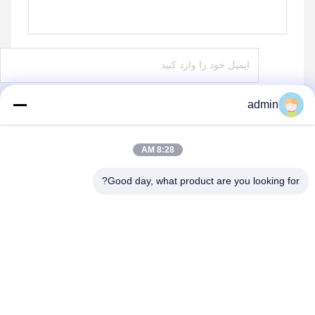
admin
ارسال
8:28 AM
Good day, what product are you looking for?
shenzhen yuanming co., ltd
umi@ymleduv.com
86--18926468268-15989898006