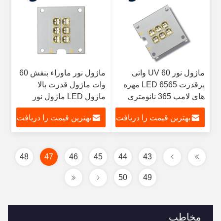
ماژول نور UV 60 واتی
ماژول نور ماوراء بنفش 60
پرقدرت LED 6565 مهره
وات ماژول قدرت بالا
های لامپ 365 نانومتری
ماژول LED ماژول نور
395 نانومتر
6565 لامپ Beads لنز
بهترین قیمت را دریافت
بهترین قیمت را دریافت
کوارتز
کنید
کنید
48
47
46
45
44
43
50
49
مخاطب