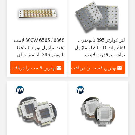
لنز کوارتز 395 نانومتری
300W 6565 / 6868 لامپ
360 وات UV LED ماژول
پخت ماژول نور UV 365
تراشه پرقدرت لامپ
نانومتر 395 نانومتر برای
Beads 10w
صنایع چاپ
بهترین قیمت را دریافت
بهترین قیمت را دریافت
کنید
کنید