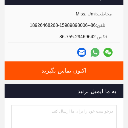
مخاطب:
Miss. Umi
تلفن:
86--18926468268-15989898006
فکس:
86-755-29469642
اکنون تماس بگیرید
به ما ایمیل بزنید