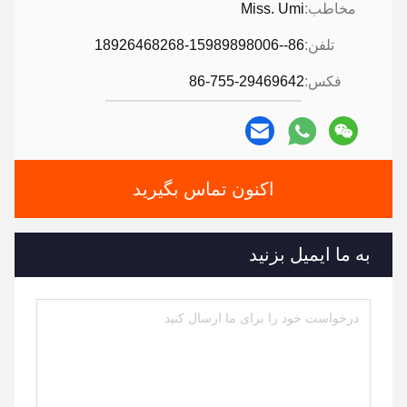
مخاطب:
Miss. Umi
تلفن:
86--18926468268-15989898006
فکس:
86-755-29469642
اکنون تماس بگیرید
به ما ایمیل بزنید