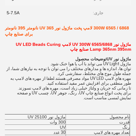
جاری:
5-7.5A
300W 6565 / 6868 لامپ پخت ماژول نور UV 365 نانومتر 395 نانومتر
برای صنایع چاپ
ماژول نور UV 300W 6565/6868 لامپ UV LED Beads Curing
Lamp 365nm 395nm صنایع چاپ
ماژول نور UV
توضیحات محصول
ماژول UV Light می تواند با آب یا هوا خنک شود.
توان ها، اندازه ها و مدارهای مختلف را می توان با توجه به نیازهای شما، از
جمله طول موج های مختلط، سفارشی کرد.
مهره های لامپ UV LED مواد مصرفی هستند.لطفا از مهره های لامپ به
طور منطقی برای افزایش عمر مفید استفاده کنید.
تا زمانی که جریان و ولتاژ خیلی زیاد است، مهره های لامپ نسوزند.
برای پخت انواع صنایع چاپ UV، رنگ، جوهر UV، چسب UV و صفحه
نمایش لمسی مناسب است.
نام محصول
ماژول نور UV 25100
قدرت
300 وات
رنگ
UV
تعداد مهره های لامپ
30 عدد