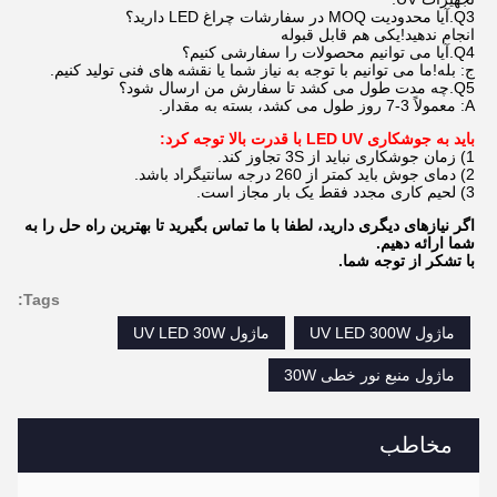
Q3.آیا محدودیت MOQ در سفارشات چراغ LED دارید؟
انجام ندهید!یکی هم قابل قبوله
Q4.آیا می توانیم محصولات را سفارشی کنیم؟
ج: بله!ما می توانیم با توجه به نیاز شما یا نقشه های فنی تولید کنیم.
Q5.چه مدت طول می کشد تا سفارش من ارسال شود؟
A: معمولاً 3-7 روز طول می کشد، بسته به مقدار.
باید به جوشکاری LED UV با قدرت بالا توجه کرد:
1) زمان جوشکاری نباید از 3S تجاوز کند.
2) دمای جوش باید کمتر از 260 درجه سانتیگراد باشد.
3) لحیم کاری مجدد فقط یک بار مجاز است.
اگر نیازهای دیگری دارید، لطفا با ما تماس بگیرید تا بهترین راه حل را به
شما ارائه دهیم.
با تشکر از توجه شما.
Tags:
ماژول UV LED 300W
ماژول UV LED 30W
ماژول منبع نور خطی 30W
مخاطب