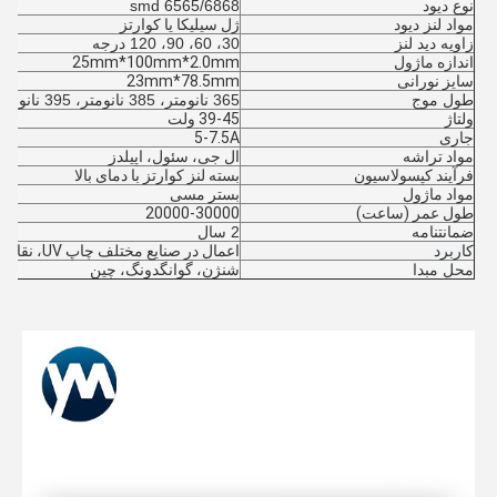
نوع دیود
6565/6868 smd
مواد لنز دیود
ژل سیلیکا یا کوارتز
زاویه دید لنز
30، 60، 90، 120 درجه
اندازه ماژول
25mm*100mm*2.0mm
سایز نورانی
23mm*78.5mm
طول موج
365 نانومتر، 385 نانومتر، 395 نانومتر، 405 نانومتر
ولتاژ
39-45 ولت
جاری
5-7.5A
مواد تراشه
ال جی، سئول، اپیلدز
فرآیند کپسولاسیون
بسته لنز کوارتز با دمای بالا
مواد ماژول
بستر مسی
طول عمر (ساعت)
20000-30000
ضمانتنامه
2 سال
کاربرد
اعمال در صنایع مختلف چاپ UV، نقاشی،
محل مبدا
شنژن، گوانگدونگ، چین