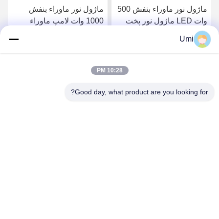
ماژول نور ماوراء بنفش 500
ماژول نور ماوراء بنفش
وات LED ماژول نور پخت
1000 وات لامپ ماوراء
LED UV آب خنک کننده UV
بنفش پخت با قدرت بالا UV
Umi
LED 395 نانومتر
LED برای پخت کوره
بهترین قیمت را دریافت
بهترین قیمت را دریافت
10:28 PM
کنید
کنید
Good day, what product are you looking for?
shenzhen yuanming co., ltd
umi@ymleduv.com
86--18926468268-15989898006
طبقه سوم، ساختمان ۲، منطقه صنعتی جینگ‌شنگ، شماره ۱۱۹،
جاده هوآفان، خیابان دالانگ، منطقه لونگ‌هوا، شنژن، ۵۱۸۱۰۹