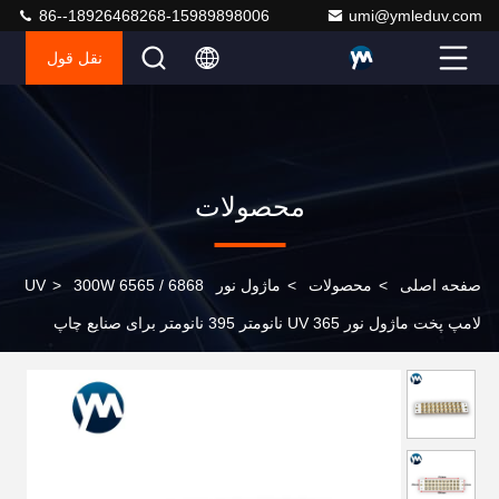
86--18926468268-15989898006
umi@ymleduv.com
نقل قول
محصولات
صفحه اصلی
>
محصولات
>
ماژول نور UV
300W 6565 / 6868
>
لامپ پخت ماژول نور UV 365 نانومتر 395 نانومتر برای صنایع چاپ