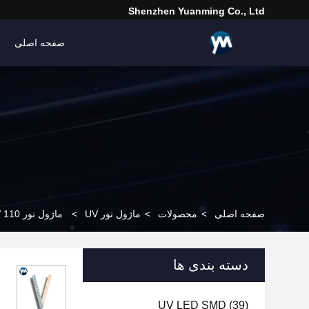
Shenzhen Yuanming Co., Ltd
صفحه اصلی
صفحه اصلی
>
محصولات
>
ماژول نور UV
>
ماژول نور UV 110 وات پرقدرت لامپ Beads ماژول UV LED سیستم پخت
دسته بندی ها
UV LED SMD
(39)