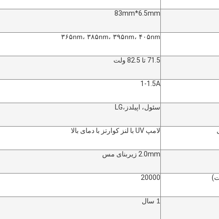
83mm*6.5mm
۳۶۵nm، ۳۸۵nm، ۳۹۵nm، ۴۰۵nm
71.5 تا 82.5 ولت
1-1.5A
سئول، اپيلدز
،LG
لامپ UV با لنز کوارتز با دمای بالا
2.0mm زیربنای مس
)
20000
1 سال