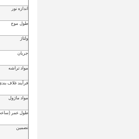
اندازه نور
طول موج
ولتاژ
جریان
مواد تراشه
فرآیند غلاف بندی
مواد ماژول
طول عمر (ساعت
تضمین