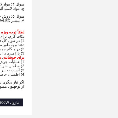
سوال ۴: مواد لامپ و لنز چیست؟
ج: مواد لامپ آلو
سوال ۵: روش خنک کننده چیست؟
A: بیشتر UVLED ها خنک کننده آب هستند. ما همچنین چندین UVLED خنک کننده هوای داغ داریم، بیشتر LED های خنک کننده هوا UV در راه هستند
لطفاً توجه ویژه 
نکات گرم، برای 
دهند.و به طور مستقیم دیود تو
2) در هنگام جوش، باید به زمان جوش و دمای جوش توجه شود و قطب های مثبت و منفی باید متمایز شوند.
3) پارامترهای الکتریکی مانند جریان و ولتاژ نباید از مقادیر اسمی فراتر روند.
برای جوشاندن با قدرت بالا با ا
1) عملیات جوش نباید از زمان محدود فراتر رود.
2) مطمئن شوید که دمای جوش در تمام زمان ها کمتر از 260 درجه سانتیگراد باشد.
3) آسیب به لنز Aviod در طول جوش.
4) اطمینان حاصل کنید که سیستم خنک کننده فعال و کارآمد کار می کند و گرما را از بین می برد.
اگر نیاز دیگری د
از توجهتون ممنو
ماژول UV LED 300W