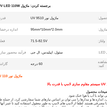
برجسته کردن:
ماژول UV LED 110W
حصول:
ماژول نور UV 9510
قدرت
ماژول:
95mm*10mm*2.0mm
اندازه درخشا
ولتاژ:
71.5-82.5V
فعل
:
سئول، اپیلیدس، ال جی
فرآیند محصور ساز
مشاهده
60 درجه
گارانت
کنید:
ماژول نور UV 110 وات پرقدرت لامپ Beads ماژول UV LED سیستم پخت
ضیحات محصول
اندازه ها و مدارها را می توان بر اساس نیازهای شما سفارشی کرد، از جمله 