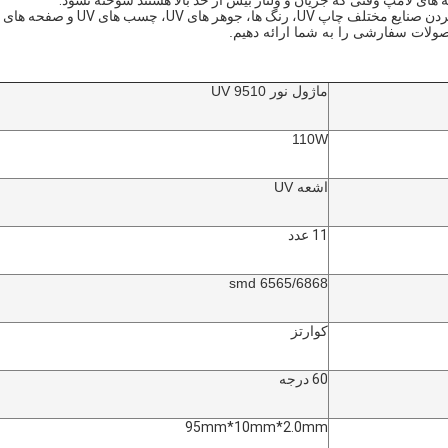
 های لامپ وقتی که جریان و ولتاژ بیش از حد بالا هستند سوخته نشود.
 ها، جوهر های UV، چسب های UV و صفحه های لمسی مناسب است.
صولات سفارشی را به شما ارائه دهیم.
ماژول نور UV 9510
110W
اشعه UV
11 عدد
6565/6868 smd
کوارتز
60 درجه
95mm*10mm*2.0mm