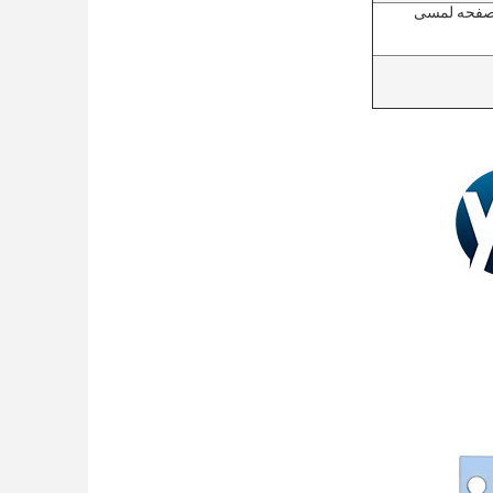
در صنایع مختلف چاپ UV، نقاشی، جوهر UV، چسب UV و صفحه لمسی 