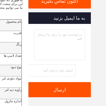
به طوری که گلوله
اکنون تماس بگیرید
این برای سفت کردن صنایع مختلف چاپ UV، رنگ
ما می توانیم مح
به ما ایمیل بزنید
نام محصول
قدرت
رنگ
تعداد لامپ ها
نوع دیود
مواد دئودی لنز
ارسال
زاویه دید لنز
اندازه ماژول