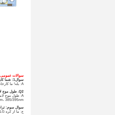
سوالات عمومی
سوال1: شما کارخانه ای هستید؟
A: بله! ما کارخانه ای در شنژن هستیم. ما محصولات UV LED را برای شش سال تولید کرده ایم.
Q2. طول موج لامپ UV LED چیست؟
A: طول موج لامپ UV LED معمولا 365-405nm است. طول موج برای چاپگر جوهر
395nm، 385/395nm برای ماشین چاپ، 365nm
سوال سوم: تراشه LED شما 
ج: ما از کره LG، سئول، تایوان استفاده می کنیم