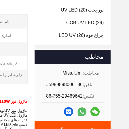
نور پخت UV LED
(20)
نام م
COB UV LED
(29)
چراغ قوه LED UV
(26)
اندازه 
مخاطب
تراشه های LED
مخاطب:
Miss. Umi
زاویه لنز را 
تلفن:
86--18926468268-15989898006
فکس:
86-755-29469642
ماژول نور UV 110W سیستم مقاوم سازی لامپ با قدرت بالا
ماژول نور UV
تو
ماژول UV LED می تواند با آب یا هوا خنک شود.
قدرت های مختلف، 
لامپ های UV LED مصرفی هستند. لطفا از لامپ های لامپ به طور معقول استفاده کنید تا عمر آنها را افزایش دهید.