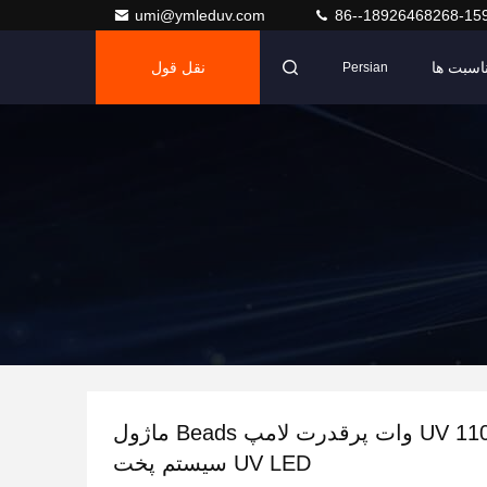
umi@ymleduv.com
86--18926468268-15
اسبت ها
نقل قول
Persian
ماژول نور UV 110 وات پرقدرت لامپ Beads ماژول
UV LED سیستم پخت