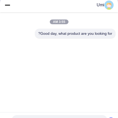
8000k دمای رنگ
465nm 470nm قدرت بالا
Umi
لامپ های پرتوی آبی
بهترین قیمت را دریافت
بهترین قیمت را دریافت
3:55 AM
کنید
کنید
Good day, what product are you looking for?
shenzhen yuanming co., ltd
umi@ymleduv.com
86--18926468268-15989898006
طبقه سوم، ساختمان ۲، منطقه صنعتی جینگ‌شنگ، شماره ۱۱۹،
جاده هوآفان، خیابان دالانگ، منطقه لونگ‌هوا، شنژن، ۵۱۸۱۰۹
چین کیفیت خوب UV LED SMD تامین کننده. حق چاپ © 2021-