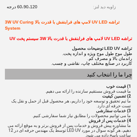
زاویه دید لنز:
60،90،120 درجه
تراشه UV LED لامپ های فرابنفش با قدرت بالا 3W UV Curing
System
تراشه UV LED لامپ های فرابنفش با قدرت بالا 3W سیستم پخت UV
تراشه LED UV
توضیحات محصول
طول موج طول موج ویژه و اندازه پخت.
راندمان بالا و مصرف کم.
کاربرد در صنایع مختلف چاپ، نقاشی و چسب.
چرا ما را انتخاب کنید
1) قیمت خوب
ما قیمت فروش مستقیم سازنده را ارائه می دهیم.
2) تضمین کیفیت
ما تیم تحقیق و توسعه خود را داریم، هر محصول قبل از حمل و نقل یک 
تست حرفه ای دارد.
3) خدمات سفارشی
ما می توانیم محصولات را مطابق نیاز شما سفارشی کنیم.
4) خدمات پس از فروش
ما مشاوره پیش فروش و خدمات پس از فروش برتر و به موقع ارائه می 
دهیم، هر گونه سوال در مورد LED UV توسط یک مهندس حرفه ای در 12 
ساعت پاسخ داده می شود.