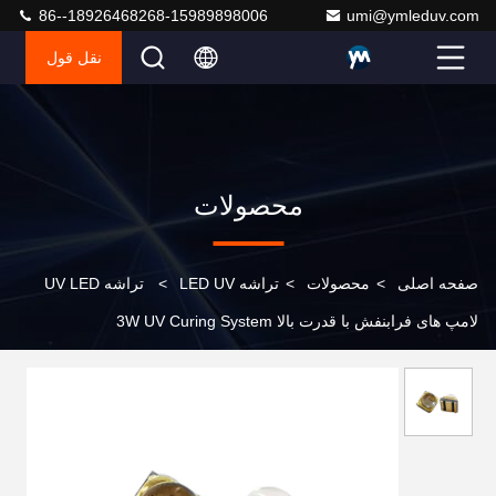
86--18926468268-15989898006
umi@ymleduv.com
نقل قول
محصولات
صفحه اصلی
>
محصولات
>
تراشه LED UV
>
تراشه UV LED
لامپ های فرابنفش با قدرت بالا 3W UV Curing System