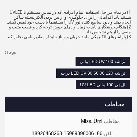
1) در تمام مراحل استفاده، تمام افرادی که در تماس مستقیم با UVLED 
هستند باید اقداماتی را برای جلوگیری و از بین بردن الکتریسیته ساکن 
انجام دهند و دیود ساطع کننده نور UV را مستقیماً با دست خود لمس نکنند.
2) هنگام جوشکاری باید به زمان و دمای جوش توجه کرد و قطب مثبت و 
منفی را از هم تشخیص داد.
3) پارامترهای الکتریکی مانند جریان و ولتاژ نباید از مقادیر نامی تجاوز کند.
Tags:
تراشه LED UV 100 واتی
تراشه LED UV 30 60 90 120 درجه
ال‌جی 100 واتی UV LED
مخاطب
مخاطب:
Miss. Umi
تلفن:
86--18926468268-15989898006