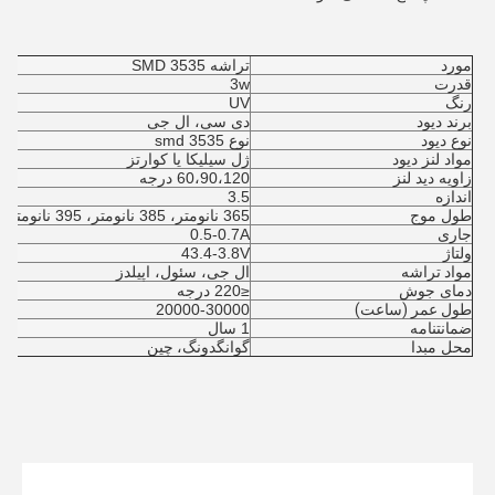
مورد
تراشه SMD 3535
قدرت
w
3
رنگ
UV
برند دیود
دی سی، ال جی
نوع دیود
نوع smd 3535
مواد لنز دیود
ژل سیلیکا یا کوارتز
زاویه دید لنز
60،90،120 درجه
اندازه
3.5
طول موج
365 نانومتر، 385 نانومتر، 395 نانومتر، 405 نانومتر
جاری
0.5-0.7A
ولتاژ
43.4-3.8V
مواد تراشه
ال جی، سئول، اپیلدز
دمای جوش
≤220 درجه
طول عمر (ساعت)
20000-30000
ضمانتنامه
1 سال
محل مبدا
گوانگدونگ، چین