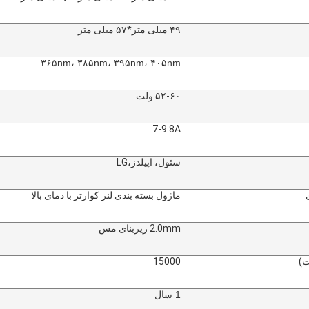
۴۹ میلی متر*۵۷ میلی متر
۳۶۵nm، ۳۸۵nm، ۳۹۵nm، ۴۰۵nm
۵۲-۶۰ ولت
7-9.8A
سئول، اپيلدز
،LG
ماژول بسته بندی لنز کوارتز با دمای بالا
2.0mm زیربنای مس
)
15000
1 سال