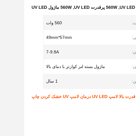
,
560W پرقدرت UV LED
,
560W ماژول UV LED
:
560 وات
ی:
49mm*57mm
ن:
7-9.8A
ن:
ماژول بسته لنز کوارتز با دمای بالا
:
1 سال