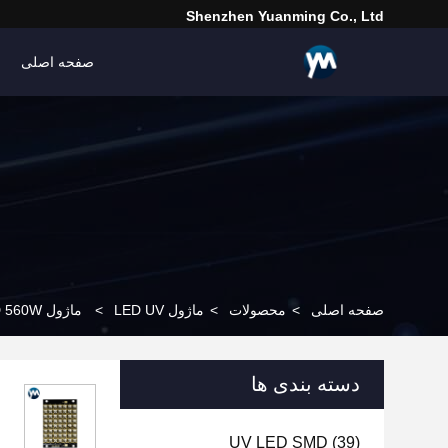
Shenzhen Yuanming Co., Ltd
صفحه اصلی
صفحه اصلی
>
محصولات
>
ماژول LED UV
>
ماژول UV LED 560W قدرت بالا لامپ UV LED درمان لامپ UV خشک کردن چاپ
دسته بندی ها
UV LED SMD
(39)