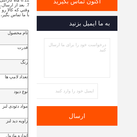
6.12 ماه گارانتی بدون مشکل و پشتیبانی آنلاین
اکنون تماس بگیرید
7. بعد از ارسال، ما محصولات را برای شما یک بار در هر دو روز ردیابی می کنیم، تا زمانی که محصولات را دریافت کنید.
وقتي که کالا رو 
با ما تماس بگير، 
به ما ایمیل بزنید
نام محصول
قدرت
رنگ
تعداد لامپ ها
نوع دیود
مواد دئودی لنز
ارسال
زاویه دید لنز
اندازه ماژول