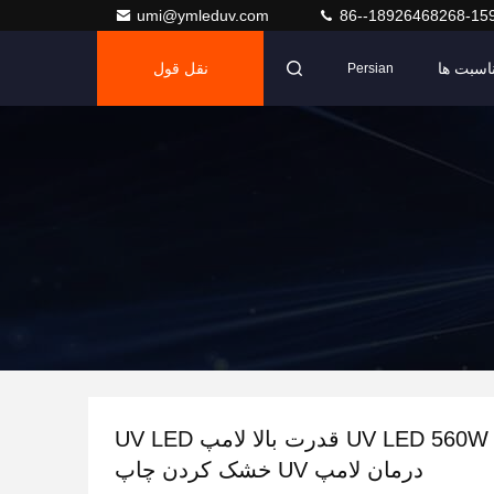
umi@ymleduv.com
86--18926468268-15
اسبت ها
نقل قول
Persian
ماژول UV LED 560W قدرت بالا لامپ UV LED
درمان لامپ UV خشک کردن چاپ