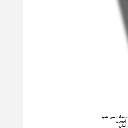
 آفست،
لمان،