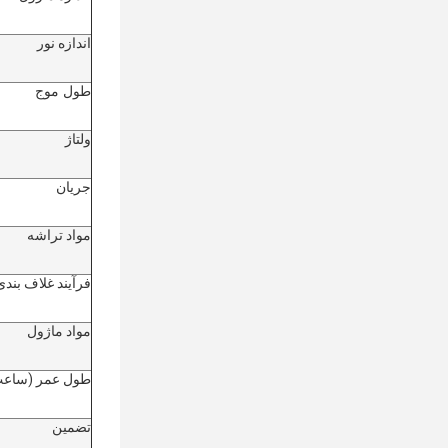
اندازه نور
طول موج
ولتاژ
جریان
مواد تراشه
فرآیند غلاف بندی
مواد ماژول
طول عمر (ساعت
تضمین