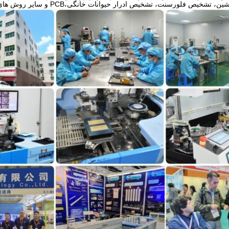
 فلورسنت، تشخیص ادرار حیوانات خانگی،PCB و سایر روش های UVink Photocuring.