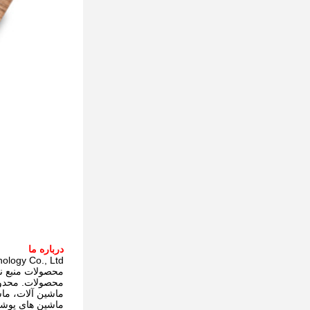
درباره ما
uanming Technology Co., Ltd
محصولات منبع نور UV LED، و تولید صدها بسته بندی نور UV LED ب
محصولات. محدوده قدرت محصول از 0.5W تا W
ماشین آلات، ما
ماشین های پوشش