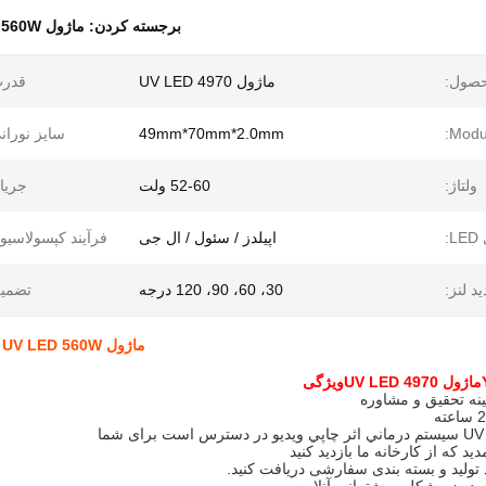
برجسته کردن:
ماژول UV LED 560W
حصول:
ماژول UV LED 4970
قدرت
Modul
49mm*70mm*2.0mm
سایز نوران
ولتاژ:
52-60 ولت
جریا
:
اپیلدز / سئول / ال جی
فرآیند کپسولاسیو
ید لنز:
30، 60، 90، 120 درجه
تضمین
ماژول UV LED 560W قدرت بالا لامپ UV LED درمان لامپ UV خشک کردن چاپ
ماژول UV LED 4970
ویژگی