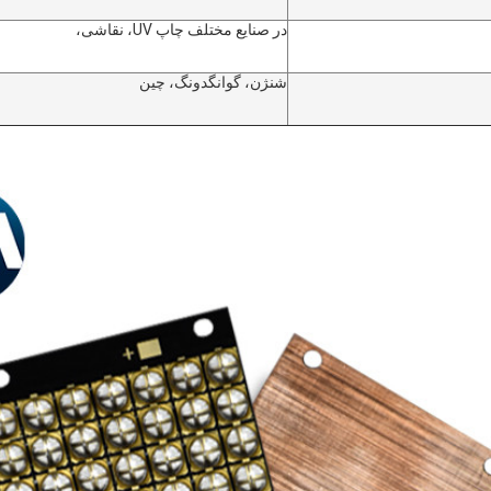
در صنایع مختلف چاپ UV، نقاشی،
شنژن، گوانگدونگ، چین