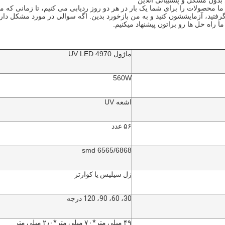
گرفتيد، آزمايششون کنيد و به من بازخورد بدين. اگه سوالي در مورد مشکل دار
ما راه حل ها رو براتون پيشنهاد ميکنيم.
ماژول UV LED 4970
560W
اشعه UV
۵۶ عدد
6565/6868 smd
ژل سیلیس یا کوارتز
30، 60، 90، 120 درجه
۴۹ میلی متر*۷۰ میلی متر*۲٫۰ میلی متر