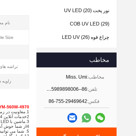
نور پخت UV LED
(20)
نام م
COB UV LED
(29)
چراغ قوه LED UV
(26)
e Size:
مخاطب
تراشه های LED
مخاطب:
Miss. Umi
زاویه د
تلفن:
86--18926468268-15989898006
فکس:
86-755-29469642
YM-560W-4970
1.معاونیت در زمینه تحقیق و مشاوره
2خدمات آنلاین 24 ساعته
3.ماشين با UV LED سیستم درماني اثر چاپي ويديو در دسترس است برای شما
4از شما خوش آمديد که از کارخانه ما بازدید کنيد
5. شما می توانید تولید و بسته بندی سفارشی دریافت کنید.