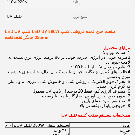
ولتاژ:
110V-220V
منبع نور:
UV LED
صنعت چین عمده فروشی لامپ LED UV 360W لامپ LED UV
395nm چاپگر تخت تخت
مزایای محصول
1. شدت نور بالا
2صرفه جویی در انرژی: صرفه جویی در 80 درصد انرژی برق نسبت به
لامپ جیوه ای
3تنظیم خروجی UV: از 1٪ تا 100٪
4حالت های کنترل چندگانه: جریان ثابت، کنترل پدال، حالت های هوشمند
نوری و دستی
5: تحرک فوتو الکتریکی، روشن شدن و خاموش شدن فوری، بدون نیاز
به گرم کردن قبلی.
6: مصرف انرژی کم، فقط 20 درصد از لامپ UV معمولی
7: بدون جیوه، بدون اوزون، سازگار با محیط زیست
8: منبع نور سرد، دمای پایین
9: خروجی پایدار، یکسانی بالا.
مشخصات سیستم سفت کننده UV LED
ماده
سیستم سفتی UV LED 36
0W
برای چاپ
قدرت
۳۶۰ وات