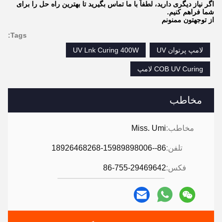
اگر نیاز دیگری دارید، لطفاً با ما تماس بگیرید تا بهترین راه حل را برای
شما فراهم کنیم.
از توجهتون ممنونم
Tags:
لامپ پرتوان UV
UV Lnk Curing 400W
COB UV Curing لامپ
مخاطب
مخاطب:
Miss. Umi
تلفن:
86--18926468268-15989898006
فکس:
86-755-29469642