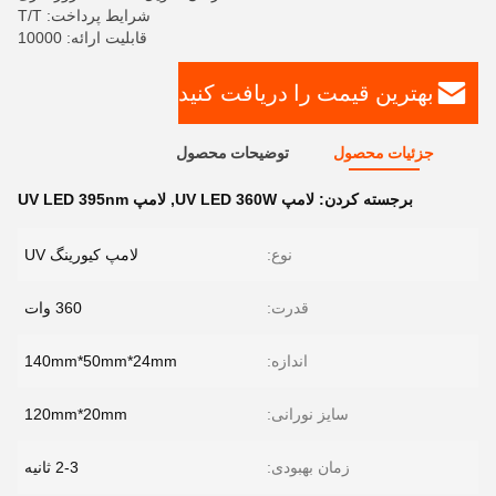
شرایط پرداخت: T/T
قابلیت ارائه: 10000
بهترین قیمت را دریافت کنید
جزئیات محصول
توضیحات محصول
برجسته کردن:
لامپ UV LED 360W
,
لامپ UV LED 395nm
نوع:
لامپ کیورینگ UV
قدرت:
360 وات
اندازه:
140mm*50mm*24mm
سایز نورانی:
120mm*20mm
زمان بهبودی:
2-3 ثانیه