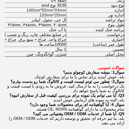
رنگ
اشعه UV
نوع دیود
3535 نوع smd
اندازه
140mm*50mm*24mm
اندازه نور
120mm*20mm
مواد تراشه
ال جی، سئول، اپیلدز
طول موج
۳۶۵nm، ۳۸۵nm، ۳۹۵nm، ۴۰۵nm
برنامه خنک کننده
با آب خنک
درخواست
در صنایع مختلف چاپ، رنگ و چسب استف
اختیاری
چراغ واحد، چراغ + منبع برق، چراغ + م
طول عمر (ساعت)
10000
ساعت ها
تضمین
1 سال
محل اصلی
شنژن، گوانگدونگ، چین
سوالات عمومی
سوال1: میشه سفارش کوچولو بدیم؟
بله، خوش آمدید برای تماس با ما برای سفارش کوچک.
سوال2: چطور مي تونم ليست قيمت و کاتالوگ شما رو بدست بيارم؟
یک درخواست را به ما ارسال کنید، فروش ما به زودی با لیست قیمت و
کاتالوگ به شما پاسخ خواهد داد.
Q3: آیا می توانم یک نمونه برای بررسی کیفیت قبل از سفارش انبوه؟
بله، البته به نمونه هاي آزمايش خوش آمديد
سوال 4: آیا گواهینامه ای برای محصولات شما وجود دارد؟
تمام محصولات ما دارای گواهینامه CE، ROHS هستند.
Q5: آیا شما از خدمات OEM / ODM پشتیبانی می کنید؟
بله، ما تیم حرفه ای تحقیق و توسعه داریم که خدمات OEM / ODM را
ارائه می دهند.