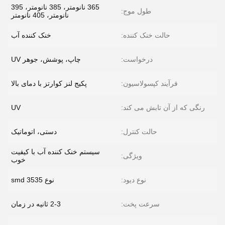
365 نانومتر، 385 نانومتر، 395
طول موج:
نانومتر، 405 نانومتر
حالت خنک کننده:
خنک کننده آب
درخواست:
چاپ، پوشش، جوهر UV
فرآیند کپسولاسیون:
پکیج لنز کوارتز با دمای بالا
رنگی که از آن تابش می کند:
UV
حالت کنترل:
دستی، اتوماتیک
سیستم خنک کننده آب با کیفیت
ویژگی:
خوب
نوع دیود:
نوع smd 3535
سرعت پخت:
2-3 ثانیه در زمان