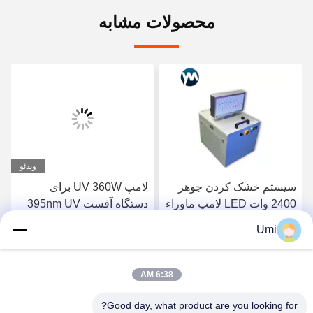
محصولات مشابه
ویدئو
سیستم خشک کردن جوهر
لامپ UV 360W برای
2400 وات LED لامپ ماوراء
دستگاه آفست 395nm UV
بنفش UV خنک کننده آب
نور چاپگر تخت تخت LED
Umi
uva
بهترین قیمت را دریافت
بهترین قیمت را دریافت
6:38 AM
کنید
کنید
Good day, what product are you looking for?