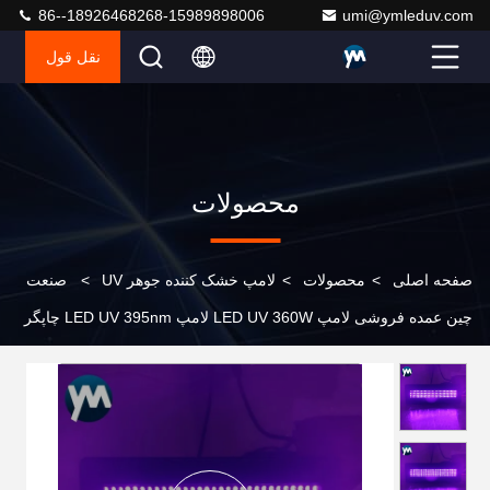
86--18926468268-15989898006
umi@ymleduv.com
نقل قول
محصولات
صفحه اصلی
>
محصولات
>
لامپ خشک کننده جوهر UV
>
صنعت
چین عمده فروشی لامپ LED UV 360W لامپ LED UV 395nm چاپگر
تخت تخت