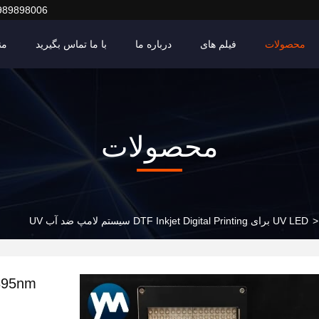
989898006
محصولات
فیلم های
درباره ما
با ما تماس بگیرید
من
محصولات
>