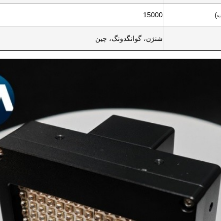
)
15000
شنژن، گوانگدونگ، چین