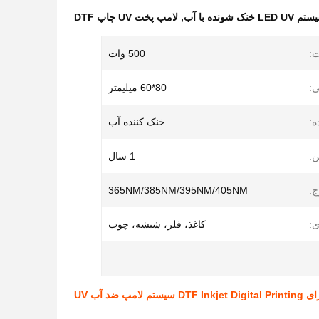
LED U خنک شونده با آب
,
لامپ پخت UV چاپ DTF
:
500 وات
ی:
80*60 میلیمتر
ه:
خنک کننده آب
:
1 سال
:
365NM/385NM/395NM/405NM
ی:
کاغذ، فلز، شیشه، چوب