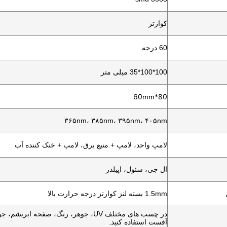
کوارتز
60 درجه
100*100*35 میلی متر
80*60
mm
۳۶۵nm، ۳۸۵nm، ۳۹۵nm، ۴۰۵nm
لامپ واحد، لامپ + منبع برق، لامپ + خنک کننده آب
ال جی، سئول، اپیلدز
1.5mm بسته لنز کوارتز درجه حرارت بالا
در چسب های مختلف UV، جوهر، رنگ، صفحه ابری
آفست استفاده کنید.