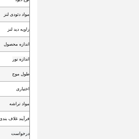
مواد دئودی لنز
زاویه دید لنز
اندازه محصول
اندازه نور
طول موج
اختیاری
مواد تراشه
فرآیند غلاف بندی
درخواست