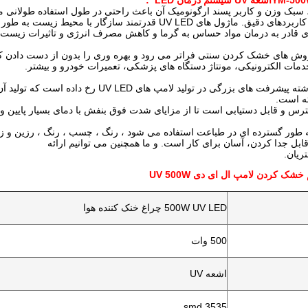
اشعه UV
سیستم درمان LED
:
بک وزن و کاربر پسند ارگونومیک آن باعث راحتی در طول استفاده طولانی 
ی UV LED قدرتمند سازگار با محیط زیست به طور موثر جایگزین سنتی می شوند.
ی قادر به درمان مواد حساس به گرما و کاهش مصرف انرژی و تاثیرات زیست
وش های خشک کردن سنتی فراتر می رود و بهره وری را بدون از دست دادن ک
خدمات الکترونیکی، مونتاژ دستگاه های پزشکی، تعمیرات خودرو و بیشتر.
طی چند سال گذشته پیشرفت های بزرگی در تول
ه است.
 و قابل دستیابی است تا از مزایای شدت فوق بنفش با دمای بسیار پایین و طول عمر فوق العاد
قابل جدا کردن، آسان برای کار است. و ما همچنین می توانیم ارائه
ریان.
ک کردن لامپ ال ای دی UV 500W
500W UV LED چراغ خنک کننده هوا
500 وات
اشعه UV
3535 smd