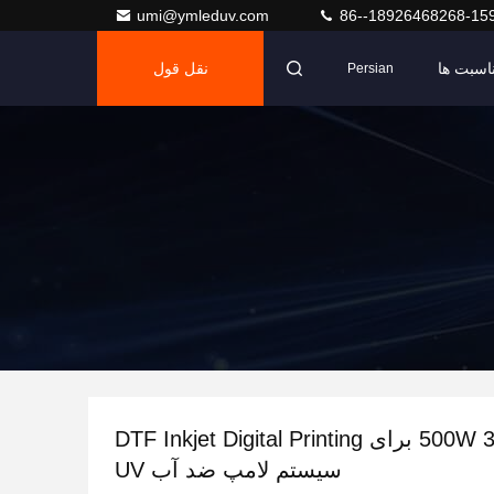
umi@ymleduv.com
86--18926468268-15
اسبت ها
نقل قول
Persian
500W 395nm برای DTF Inkjet Digital Printing
سیستم لامپ ضد آب UV