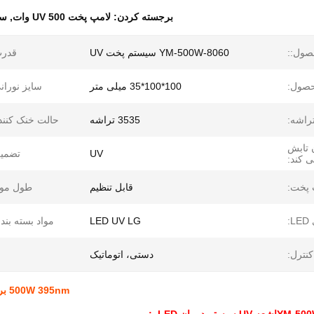
برجسته کردن:
لامپ پخت UV 500 وات
,
سیستم V
صول::
YM-500W-8060 سیستم پخت UV
قدرت
حصول:
100*100*35 میلی متر
سایز نوران
تراشه:
3535 تراشه
حالت خنک کنند
 تابش
UV
تضمین
 کند:
پخت:
قابل تنظیم
طول موج
:
LED UV LG
مواد بسته بند
نترل:
دستی، اتوماتیک
500W 395nm برای DTF Inkjet Digital Printing سیستم لامپ ضد آب UV