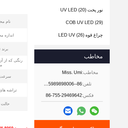
نور پخت UV LED
(20)
نام مح
COB UV LED
(29)
چراغ قوه LED UV
(26)
اندازه م
برند 
مخاطب
رنگی که از آن
می
مخاطب:
Miss. Umi
سرعت 
تلفن:
86--18926468268-15989898006
تراشه های LED
فکس:
86-755-29469642
حالت ک