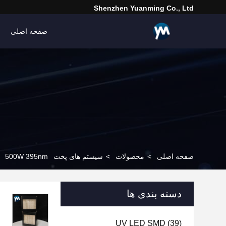
Shenzhen Yuanming Co., Ltd
صفحه اصلی
صفحه اصلی
>
محصولات
>
سیستم های پخت UV LED
500W 395nm برای DTF Inkjet Digital Printing سیستم لامپ ضد آب UV
دسته بندی ها
UV LED SMD
(39)