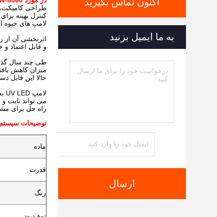
در مورد YM-500W-8060
اکنون تماس بگیرید
طراحی کامپکت، س
کنترل بهینه برای کاربردهای دقیق. ماژول ها
لامپ های جیوه ا
به ما ایمیل بزنید
اثربخشی آن از ر
و قابل اعتماد و 
میزان کاهش یافت
حالا این قابل دسترس
لامپ UV LED به طور گسترده ای در طباعت استفاده می شود ، رنگ ، چسب ، رنگ ، رزین و زمینه های دیگر.
می تواند ثابت و 
راه حل برای مشت
توضیحات سیستم خش
ماده
قدرت
ارسال
رنگ
نوع دیود