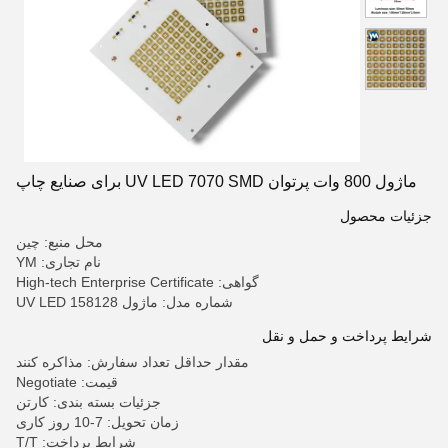
ماژول 800 وات پرتوان UV LED 7070 SMD برای صنایع چاپ
جزئیات محصول
محل منبع: چین
نام تجاری: YM
گواهی: High-tech Enterprise Certificate
شماره مدل: ماژول UV LED 158128
شرایط پرداخت و حمل و نقل
مقدار حداقل تعداد سفارش: مذاکره کنند
قیمت: Negotiate
جزئیات بسته بندی: کارتن
زمان تحویل: 7-10 روز کاری
شرایط پرداخت: T/T