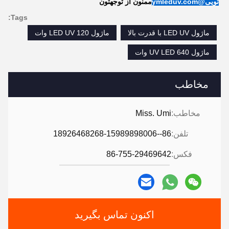
تویی@ymleduv.com
ممنون از توجهتون
Tags:
ماژول LED UV با قدرت بالا
ماژول LED UV 120 وات
ماژول UV LED 640 وات
مخاطب
مخاطب:
Miss. Umi
تلفن:
86--18926468268-15989898006
فکس:
86-755-29469642
اکنون تماس بگیرید