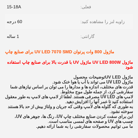
فعلی:
15-18A
زاویه لنز را مشاهده کنید:
60 درجه
گارانتی:
1 ساله
ماژول 800 وات پرتوان UV LED 7070 SMD برای صنایع چاپ
ماژول UV LED 800W ماژول UV با قدرت بالا برای صنایع چاپ استفاده
شود
ماژول UV LED
توضیحات محصول
ماژول UV LED می تواند با آب یا هوا خنک شود.
قدرت های مختلف، اندازه ها و مدارها را می توان بر اساس نیازهای شما
سفارشی کرد، از جمله طول موج مخلوط.
لامپ های UV LED مصرفی هستند. لطفا از لامپ های لامپ به طور معقول
استفاده کنید تا عمر آنها را افزایش دهید.
به طوری که گلوله های لامپ وقتی که جریان و ولتاژ بیش از حد بالا هستند
سوخته نشود.
این برای سفت کردن صنایع مختلف چاپ UV، رنگ ها، جوهر های UV،
چسب های UV و صفحه های لمسی مناسب است.
ما می توانیم محصولات سفارشی را به شما ارائه دهیم.