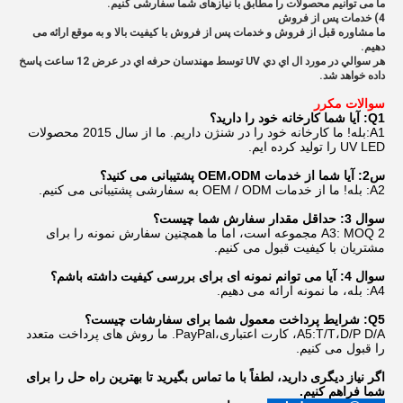
ما می توانیم محصولات را مطابق با نیازهای شما سفارشی کنیم.
4) خدمات پس از فروش
ما مشاوره قبل از فروش و خدمات پس از فروش با کیفیت بالا و به موقع ارائه می
دهیم.
هر سوالي در مورد ال اي دي UV توسط مهندسان حرفه اي در عرض 12 ساعت پاسخ
داده خواهد شد.
سوالات مکرر
Q1: آیا شما کارخانه خود را دارید؟
A1:بله! ما کارخانه خود را در شنژن داریم. ما از سال 2015 محصولات
UV LED را تولید کرده ایم.
س2: آیا شما از خدمات OEM،ODM پشتیبانی می کنید؟
A2: بله! ما از خدمات OEM / ODM به سفارشی پشتیبانی می کنیم.
سوال 3: حداقل مقدار سفارش شما چیست؟
A3: MOQ 2 مجموعه است، اما ما همچنین سفارش نمونه را برای
مشتریان با کیفیت قبول می کنیم.
سوال 4: آیا می توانم نمونه ای برای بررسی کیفیت داشته باشم؟
A4: بله، ما نمونه ارائه می دهیم.
Q5: شرایط پرداخت معمول شما برای سفارشات چیست؟
A5:T/T،D/P D/A، کارت اعتباری،PayPal. ما روش های پرداخت متعدد
را قبول می کنیم.
اگر نیاز دیگری دارید، لطفاً با ما تماس بگیرید تا بهترین راه حل را برای
شما فراهم کنیم.