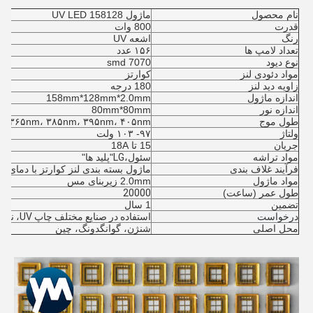
نام محصول
ماژول UV LED 158128
قدرت
800 وات
رنگ
اشعه UV
تعداد لامپ ها
۱۵۶ عدد
نوع دیود
7070 smd
مواد دئودی لنز
کوارتز
زاویه دید لنز
180 درجه
اندازه ماژول
158mm*128mm*2.0mm
اندازه نور
80mm*80mm
طول موج
۳۶۵nm، ۳۸۵nm، ۳۹۵nm، ۴۰۵nm
ولتاژ
۹۷- ۱۰۳ ولت
جریان
15 تا 18A
مواد تراشه
سئول
،LG
"پليد ها"
فرآیند غلاف بندی
ماژول بسته بندی لنز کوارتز با دمای بال
مواد ماژول
2.0mm زیربنای مس
طول عمر (ساعت)
20000
تضمین
1 سال
درخواست
استفاده در صنایع مختلف چاپ UV، نقاشی، جوهر UV، چسب UV
محل اصلی
شنژن، گوانگدونگ، چین