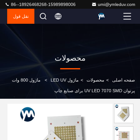
86--18926468268-15989898006
umi@ymleduv.com
نقل قول
محصولات
صفحه اصلی
>
محصولات
>
ماژول LED UV
>
ماژول 800 وات
پرتوان UV LED 7070 SMD برای صنایع چاپ