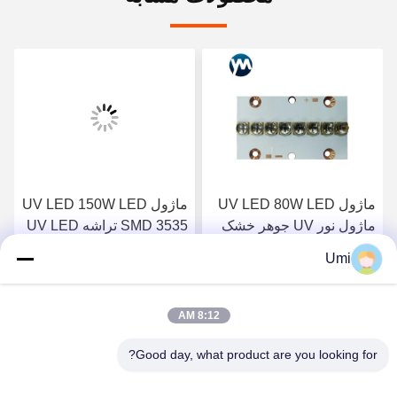
ماژول UV LED 80W LED
ماژول UV LED 150W LED
ماژول نور UV جوهر خشک
SMD 3535 تراشه UV LED
کردن صنایع چاپ لنز کوارتز
پخت سیستم چاپ لنز کوارتز
Umi
بهترین قیمت را دریافت
بهترین قیمت را دریافت
8:12 AM
کنید
کنید
Good day, what product are you looking for?