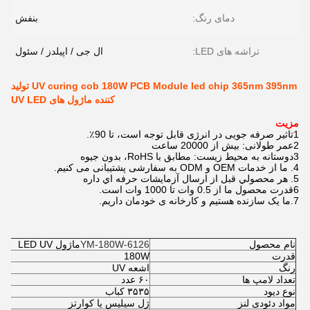
دمای رنگ:
بنفش
تراشه های LED:
ال جی / اپیلدز / سئول
UV curing cob 180W PCB Module led chip 365nm 395nm تولید
کننده ماژول های UV LED
مزیت
1تاثیر صرفه جویی در انرژی قابل توجه است، تا 90٪.
2عمر طولانی: بیش از 20000 ساعت
3دوستانه به محیط زیست: مطابق با RoHS، بدون جیوه
4. ما از خدمات OEM و ODM به سفارشی پشتیبانی می کنیم.
5. هر محصولي قبل از ارسال آزمايشات حرفه اي داره
6قدرت محصول ما از 0.5 وات تا 1000 وات است.
7.
ما یک سازنده هستیم و کارخانه ی خودمان داریم.
نام محصول
YM-180W-6126
ماژول LED UV
قدرت
180W
رنگ
اشعه UV
تعداد لامپ ها
۶۰ عدد
نوع دیود
۳۵۳۵ کباب
مواد دئودی لنز
ژل سیلیس یا کوارتز