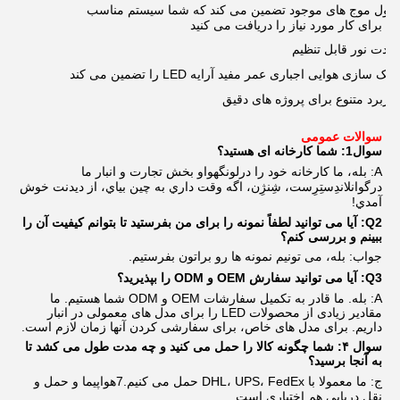
طول موج های موجود تضمین می کند که شما سیستم مناسب
برای کار مورد نیاز را دریافت می کنید
شدت نور قابل تنظیم
خنک سازی هوایی اجباری عمر مفید آرایه LED را تضمین می کند
کاربرد متنوع برای پروژه های دقیق
سوالات عمومی
سوال1: شما کارخانه ای هستید؟
A: بله، ما کارخانه خود را در
لونگهوا
و بخش تجارت و انبار ما
در
گوانلان
دِستِرِست، شِنژِن، اگه وقت داري به چين بياي، از ديدنت خوش
آمدي!
Q2: آیا می توانید لطفاً نمونه را برای من بفرستید تا بتوانم کیفیت آن را
ببینم و بررسی کنم؟
جواب: بله، می تونیم نمونه ها رو براتون بفرستیم
.
Q3: آیا می توانید سفارش OEM و ODM را بپذیرید؟
A: بله. ما قادر به تکمیل سفارشات OEM و ODM شما هستیم. ما
مقادیر زیادی از محصولات LED را برای مدل های معمولی در انبار
داریم. برای مدل های خاص، برای سفارشی کردن آنها زمان لازم است.
سوال ۴: شما چگونه کالا را حمل می کنید و چه مدت طول می کشد تا
به آنجا برسید؟
ج: ما معمولا با DHL، UPS، FedEx حمل می کنیم.
7
هواپيما و حمل و
نقل دريايي هم اختیاري است