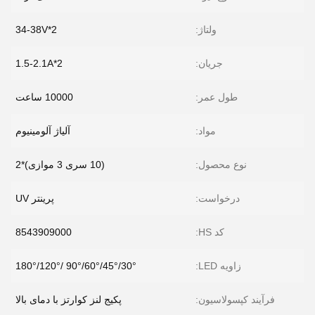
ولتاژ:
34-38V*2
جریان:
1.5-2.1A*2
طول عمر:
10000 ساعت
مواد:
آلیاژ آلومینیوم
نوع محصول:
(10 سری 3 موازی)*2
درخواست:
پرینتر UV
کد HS:
8543909000
زاویه LED:
30°/45°/60°/90° /120°/180°
فرآیند کپسولاسیون:
پکیج لنز کوارتز با دمای بالا