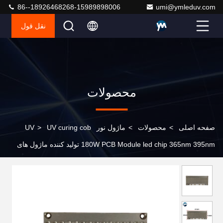
86--18926468268-15989898006
umi@ymleduv.com
نقل قول
محصولات
صفحه اصلی
>
محصولات
>
ماژول نور UV
UV curing cob
>
180W PCB Module led chip 365nm 395nm تولید کننده ماژول های
UV LED