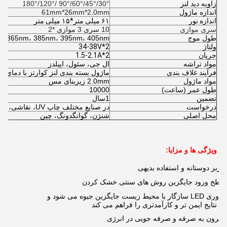
زاویه دید لنز
30°/45°/60°/90° /120°/180°
اندازه ماژول
61mm*26mm*2.0mm
اندازه نور
۶۱ میلی متر*۱۵ میلی متر
سری موازی
10 سری 3 موازی *2
طول موج
365nm، 385nm، 395nm، 405nm
ولتاژ
34-38V*2
جریان
1.5-2.1A*2
مواد تراشه
ال جی، سئول، اپیلدز
فرآیند غلاف بندی
ماژول بسته بندی لنز کوارتز با دمای بال
مواد ماژول
2.0mm زیربنای مس
طول عمر (ساعت)
10000
تضمین
1سال
درخواست
در صنایع مختلف چاپ UV، نقاشی،
محل اصلی
شنژن، گوانگدونگ، چین
ویژگی ها و مزایا:
کاربر دوستانه و استفاده بدیهی
سطح ورود جایگزین روش های سنتی خشک کردن
فناوری LED سازگار با محیط زیست جایگزین جیوه می شود و
نتایج ایمن تر و کارآمدتری را فراهم می کند
مقرون به صرفه و صرفه جویی در انرژی