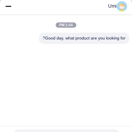
LED UV آب خنک کننده UV
بنفش پخت با قدرت بالا UV
Umi
LED 395 نانومتر
LED برای پخت کوره
بهترین قیمت را دریافت
بهترین قیمت را دریافت
1:44 PM
کنید
کنید
Good day, what product are you looking for?
shenzhen yuanming co., ltd
umi@ymleduv.com
86--18926468268-15989898006
طبقه سوم، ساختمان ۲، منطقه صنعتی جینگ‌شنگ، شماره ۱۱۹،
جاده هوآفان، خیابان دالانگ، منطقه لونگ‌هوا، شنژن، ۵۱۸۱۰۹
چین کیفیت خوب UV LED SMD تامین کننده. حق چاپ © 2021-