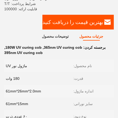
شرایط پرداخت: T/T
قابلیت ارائه: 100000
بهترین قیمت را دریافت کنید
جزئیات محصول
توضیحات محصول
برجسته کردن:
365nm UV curing cob
,
180W UV curing cob
,
395nm UV curing cob
نام محصول:
ماژول نور UV
قدرت:
180 وات
اندازه ماژول:
61mm*26mm*2.0mm
سایز نورانی:
61mm*15mm
نوع دیود:
۶۰ عددی ذرت