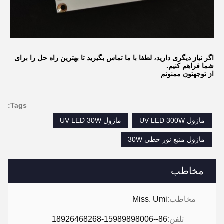
اگر نیاز دیگری دارید، لطفا با ما تماس بگیرید تا بهترین راه حل را برای
شما فراهم کنیم.
از توجهتون ممنونم
Tags:
ماژول UV LED 300W
ماژول UV LED 30W
ماژول منبع نور خطی 30W
مخاطب
مخاطب:
Miss. Umi
تلفن:
86--18926468268-15989898006