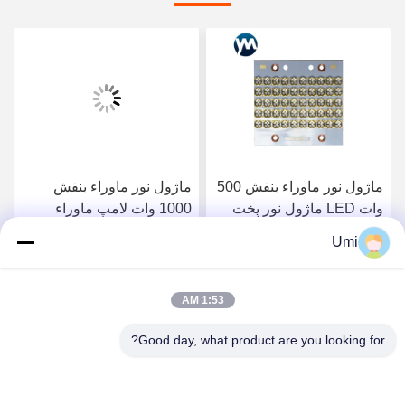
ماژول نور ماوراء بنفش 500
ماژول نور ماوراء بنفش
وات LED ماژول نور پخت
1000 وات لامپ ماوراء
LED UV آب خنک کننده UV
بنفش پخت با قدرت بالا UV
Umi
LED 395 نانومتر
LED برای پخت کوره
بهترین قیمت را دریافت
بهترین قیمت را دریافت
1:53 AM
کنید
کنید
Good day, what product are you looking for?