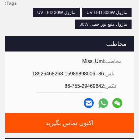
Tags:
ماژول UV LED 300W
ماژول UV LED 30W
ماژول منبع نور خطی 30W
مخاطب
مخاطب:
Miss. Umi
تلفن:
86--18926468268-15989898006
فکس:
86-755-29469642
اکنون تماس بگیرید