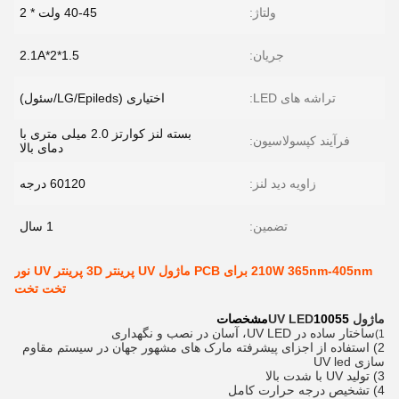
ولتاژ:
40-45 ولت * 2
جریان:
1.5*2.1A*2
تراشه های LED:
اختیاری (LG/Epileds/سئول)
بسته لنز کوارتز 2.0 میلی متری با
فرآیند کپسولاسیون:
دمای بالا
زاویه دید لنز:
60120 درجه
تضمین:
1 سال
210W 365nm-405nm برای PCB ماژول UV پرینتر 3D پرینتر UV نور
تخت تخت
ماژول UV LED
10055
مشخصات
ساختار ساده در UV LED، آسان در نصب و نگهداری
1)
2) استفاده از اجزای پیشرفته مارک های مشهور جهان در سیستم مقاوم
سازی UV led
3) تولید UV با شدت بالا
4) تشخیص درجه حرارت کامل